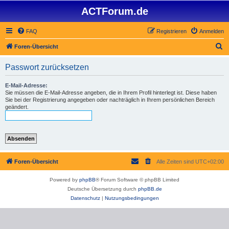
ACTForum.de
FAQ
Registrieren
Anmelden
S
Foren-Übersicht
u
Passwort zurücksetzen
c
h
E-Mail-Adresse:
Sie müssen die E-Mail-Adresse angeben, die in Ihrem Profil hinterlegt ist. Diese haben
e
Sie bei der Registrierung angegeben oder nachträglich in Ihrem persönlichen Bereich
geändert.
Foren-Übersicht
Alle Zeiten sind
UTC+02:00
Powered by
phpBB
® Forum Software © phpBB Limited
Deutsche Übersetzung durch
phpBB.de
Datenschutz
|
Nutzungsbedingungen