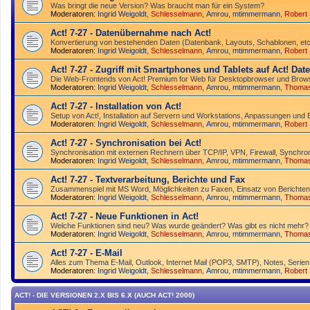
Was bringt die neue Version? Was braucht man für ein System?
Moderatoren:
Ingrid Weigoldt
,
Schlesselmann
,
Amrou
,
mtimmermann
,
Robert
Act! 7-27 - Datenübernahme nach Act!
Konvertierung von bestehenden Daten (Datenbank, Layouts, Schablonen, etc.
Moderatoren:
Ingrid Weigoldt
,
Schlesselmann
,
Amrou
,
mtimmermann
,
Robert
Act! 7-27 - Zugriff mit Smart­phones und Tablets auf Act! Da
Die Web-Frontends von Act! Premium for Web für Desktop­browser und Brows
Moderatoren:
Ingrid Weigoldt
,
Schlesselmann
,
Amrou
,
mtimmermann
,
Thoma
Act! 7-27 - Installation von Act!
Setup von Act!, Installation auf Servern und Workstations, Anpassungen und 
Moderatoren:
Ingrid Weigoldt
,
Schlesselmann
,
Amrou
,
mtimmermann
,
Robert
Act! 7-27 - Synchronisation bei Act!
Synchro­nisation mit externen Rechnern über TCP/IP, VPN, Firewall, Synchroni
Moderatoren:
Ingrid Weigoldt
,
Schlesselmann
,
Amrou
,
mtimmermann
,
Thoma
Act! 7-27 - Text­­ver­arbei­tung, Berichte und Fax
Zusammenspiel mit MS Word, Möglichkeiten zu Faxen, Einsatz von Berichten
Moderatoren:
Ingrid Weigoldt
,
Schlesselmann
,
Amrou
,
mtimmermann
,
Thoma
Act! 7-27 - Neue Funktionen in Act!
Welche Funktionen sind neu? Was wurde geändert? Was gibt es nicht mehr?
Moderatoren:
Ingrid Weigoldt
,
Schlesselmann
,
Amrou
,
mtimmermann
,
Thoma
Act! 7-27 - E-Mail
Alles zum Thema E-Mail, Outlook, Internet Mail (POP3, SMTP), Notes, Serien
Moderatoren:
Ingrid Weigoldt
,
Schlesselmann
,
Amrou
,
mtimmermann
,
Robert
ACT! - DIE VERSIONEN 2.X BIS 6.X (AUCH ACT! 2000)