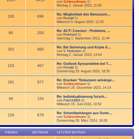
1065
3453
r
N
von
Schlesselmann
r
B
e
Montag 2. Januar 2023, 11:05
a
e
u
g
i
e
Re: Möglichkeit den Benutzern…
t
195
696
s
N
von
Ronald
r
t
e
Mittwoch 5. August 2020, 12:25
a
e
u
g
r
e
Re: ACT! Connect - Probleme, …
B
80
200
s
N
von
Reinhard
e
t
e
Samstag 1. September 2012, 11:44
i
e
u
t
r
e
r
Re: Bei Sicherung und Kopie d…
B
302
866
s
a
N
von
V. Heitmann
e
t
g
e
Montag 2. Januar 2023, 14:54
i
e
u
t
r
e
r
Re: Outlook Syncproblem bei T…
B
153
467
s
a
N
von
Ronald
e
t
g
e
Donnerstag 20. August 2020, 18:35
i
e
u
t
r
e
r
Re: Drucken "Dokument anhänge…
B
281
977
s
a
N
von
Schlesselmann
e
t
g
e
Mittwoch 20. Dezember 2023, 14:14
i
e
u
t
r
e
r
Re: Individualisierung futsch…
B
48
154
s
a
N
von
PatrickBBA
e
t
g
e
Mittwoch 15. Juni 2016, 10:52
i
e
u
t
r
e
r
Re: Schenllanhängen aus Outlo…
B
229
678
s
a
N
von
Schlesselmann
e
t
g
e
Donnerstag 28. März 2024, 16:00
i
e
u
t
r
e
r
B
s
a
THEMEN
BEITRÄGE
LETZTER BEITRAG
e
t
g
i
e