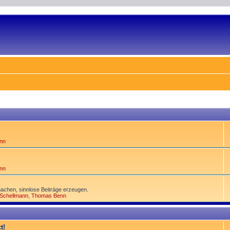
nn
nn
achen, sinnlose Beiträge erzeugen.
 Schellmann
,
Thomas Benn
t!