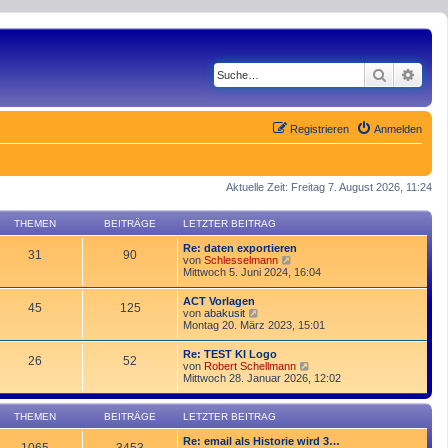
Suche
Erwe
Registrieren
Anmelden
Aktuelle Zeit: Freitag 7. August 2026, 11:24
THEMEN
BEITRÄGE
LETZTER BEITRAG
Re: daten exportieren
31
90
N
von
Schlesselmann
e
Mittwoch 5. Juni 2024, 16:04
u
e
ACT Vorlagen
45
125
s
N
von
abakusit
t
e
Montag 20. März 2023, 15:01
e
u
r
e
Re: TEST KI Logo
B
26
52
s
N
von
Robert Schellmann
e
t
e
Mittwoch 28. Januar 2026, 12:02
i
e
u
t
r
e
r
B
s
a
THEMEN
BEITRÄGE
LETZTER BEITRAG
e
t
g
i
e
Re: email als Historie wird 3…
t