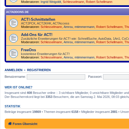
Moderatoren:
Ingrid Weigoldt
,
Schlesselmann
,
Robert Schellmann
ACTADDONS.DE
ACT!-Schnittstellen
ACT2PCK, ACT2KHK, ACTAccess
Moderatoren:
Schlesselmann
,
Amrou
,
mtimmermann
,
Robert Schellmann
,
Th
Add-Ons für ACT!
Zusätzliche Erweiterungen für ACT! wie: SchnellSuche, AutoData, 1An1, CoCo
Moderatoren:
Schlesselmann
,
Amrou
,
mtimmermann
,
Robert Schellmann
,
Th
FreeOns
kostenlose Erweiterungen für ACT!
Moderatoren:
Schlesselmann
,
Amrou
,
mtimmermann
,
Robert Schellmann
,
Th
ANMELDEN
•
REGISTRIEREN
Benutzername:
Passwort:
WER IST ONLINE?
Insgesamt sind
408
Besucher online :: 3 sichtbare Mitglieder, 0 unsichtbare Mitglieder u
Der Besucherrekord liegt bei
3353
Besuchern, die am Samstag 2. Mai 2026, 08:03 gleichze
STATISTIK
Beiträge insgesamt
19869
• Themen insgesamt
6158
• Mitglieder insgesamt
2881
• Unser
Foren-Übersicht