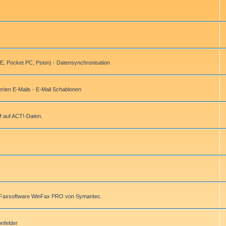
, Pocket PC, Psion) - Datensynchronisation
ien E-Mails - E-Mail Schablonen
f auf ACT!-Daten.
r Faxsoftware WinFax PRO von Symantec.
onfelder