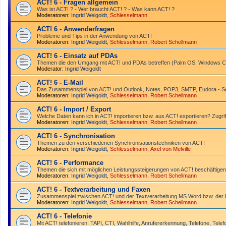
ACT! 6 - Fragen allgemein
Was ist ACT! ? - Wer braucht ACT! ? - Was kann ACT! ?
Moderatoren:
Ingrid Weigoldt
,
Schlesselmann
ACT! 6 - Anwender­fragen
Probleme und Tips in der Anwendung von ACT!
Moderatoren:
Ingrid Weigoldt
,
Schlesselmann
,
Robert Schellmann
ACT! 6 - Einsatz auf PDAs
Themen die den Umgang mit ACT! und PDAs betreffen (Palm OS, Windows CE
Moderator:
Ingrid Weigoldt
ACT! 6 - E-Mail
Das Zusammen­spiel von ACT! und Outlook, Notes, POP3, SMTP, Eudora - Ser
Moderatoren:
Ingrid Weigoldt
,
Schlesselmann
,
Robert Schellmann
ACT! 6 - Import / Export
Welche Daten kann ich in ACT! importieren bzw. aus ACT! exportieren? Zugrif
Moderatoren:
Ingrid Weigoldt
,
Schlesselmann
,
Robert Schellmann
ACT! 6 - Synchro­nisation
Themen zu den verschiedenen Synchro­nisations­­techniken von ACT!
Moderatoren:
Ingrid Weigoldt
,
Schlesselmann
,
Axel von Melville
ACT! 6 - Performance
Themen die sich mit möglichen Leistungssteigerungen von ACT! beschäftigen
Moderatoren:
Ingrid Weigoldt
,
Schlesselmann
,
Robert Schellmann
ACT! 6 - Textverarbeitung und Faxen
Zusammenspiel zwischen ACT! und der Textverarbeitung MS Word bzw. de
Moderatoren:
Ingrid Weigoldt
,
Schlesselmann
,
Robert Schellmann
ACT! 6 - Telefonie
Mit ACT! telefonieren: TAPI, CTI, Wahlhilfe, Anrufererkennung, Telefone, Telef