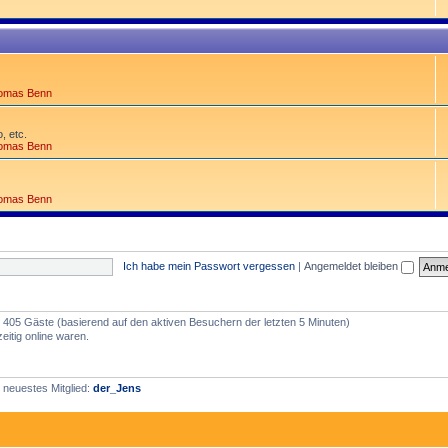
omas Benn
, etc.
omas Benn
omas Benn
Ich habe mein Passwort vergessen
|
Angemeldet bleiben
nd 405 Gäste (basierend auf den aktiven Besuchern der letzten 5 Minuten)
itig online waren.
 neuestes Mitglied:
der_Jens