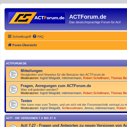
ACTForum.de
Das deutschsprachige Forum für Act!
Schnellzugriff
FAQ
Foren-Übersicht
ACTFORUM.DE
Mitteilungen
Neuigkeiten und Hinweise für die Benutzer des ACTForum.de
Moderatoren:
Ingrid Weigoldt
,
mtimmermann
,
Robert Schellmann
,
Thomas Be
Fragen, Anregungen zum ACTForum.de
Was soll geändert werden?
Moderatoren:
Ingrid Weigoldt
,
mtimmermann
,
Robert Schellmann
,
Thomas Be
Testen
Hier kann man zum Testen, und um sich mit der Forumstechnik vertraut zu m
Moderatoren:
Ingrid Weigoldt
,
Schlesselmann
,
Amrou
,
mtimmermann
,
Robert
ACT! - DIE VERSIONEN 7.X BIS 27.X
Act! 7-27 - Fragen und Antworten zu neuen Versionen von Ac