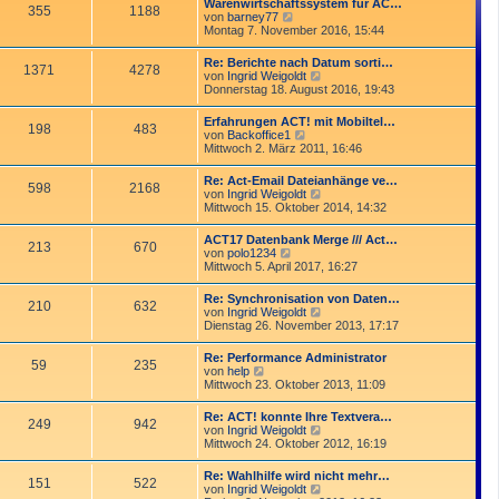
Warenwirtschaftssystem für AC…
t
355
1188
r
N
von
barney77
r
B
e
Montag 7. November 2016, 15:44
a
e
u
g
i
e
Re: Berichte nach Datum sorti…
t
1371
4278
s
N
von
Ingrid Weigoldt
r
t
e
Donnerstag 18. August 2016, 19:43
a
e
u
g
r
e
Erfahrungen ACT! mit Mobiltel…
B
198
483
s
N
von
Backoffice1
e
t
e
Mittwoch 2. März 2011, 16:46
i
e
u
t
r
e
r
Re: Act-Email Dateianhänge ve…
B
598
2168
s
a
N
von
Ingrid Weigoldt
e
t
g
e
Mittwoch 15. Oktober 2014, 14:32
i
e
u
t
r
e
r
ACT17 Datenbank Merge /// Act…
B
213
670
s
a
N
von
polo1234
e
t
g
e
Mittwoch 5. April 2017, 16:27
i
e
u
t
r
e
r
Re: Synchronisation von Daten…
B
210
632
s
a
N
von
Ingrid Weigoldt
e
t
g
e
Dienstag 26. November 2013, 17:17
i
e
u
t
r
e
r
Re: Performance Administrator
B
59
235
s
a
N
von
help
e
t
g
e
Mittwoch 23. Oktober 2013, 11:09
i
e
u
t
r
e
r
Re: ACT! konnte Ihre Textvera…
B
249
942
s
a
N
von
Ingrid Weigoldt
e
t
g
e
Mittwoch 24. Oktober 2012, 16:19
i
e
u
t
r
e
r
Re: Wahlhilfe wird nicht mehr…
B
151
522
s
a
N
von
Ingrid Weigoldt
e
t
g