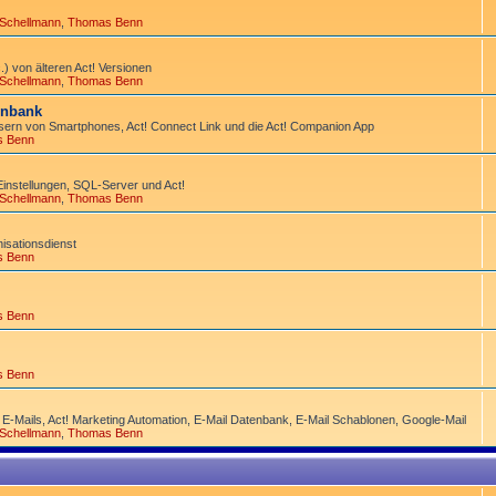
 Schellmann
,
Thomas Benn
) von älteren Act! Versionen
 Schellmann
,
Thomas Benn
tenbank
ern von Smart­phones, Act! Connect Link und die Act! Companion App
s Benn
Einstellungen, SQL-Server und Act!
 Schellmann
,
Thomas Benn
­sations­dienst
s Benn
s Benn
s Benn
 E-Mails, Act! Marketing Automation, E-Mail Datenbank, E-Mail Schablonen, Google-Mail
 Schellmann
,
Thomas Benn