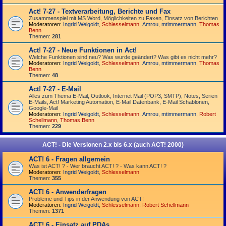
Act! 7-27 - Text­­ver­arbei­tung, Berichte und Fax
Zusammenspiel mit MS Word, Möglichkeiten zu Faxen, Einsatz von Berichten
Moderatoren:
Ingrid Weigoldt
,
Schlesselmann
,
Amrou
,
mtimmermann
,
Thomas
Benn
Themen:
281
Act! 7-27 - Neue Funktionen in Act!
Welche Funktionen sind neu? Was wurde geändert? Was gibt es nicht mehr?
Moderatoren:
Ingrid Weigoldt
,
Schlesselmann
,
Amrou
,
mtimmermann
,
Thomas
Benn
Themen:
48
Act! 7-27 - E-Mail
Alles zum Thema E-Mail, Outlook, Internet Mail (POP3, SMTP), Notes, Serien
E-Mails, Act! Marketing Automation, E-Mail Datenbank, E-Mail Schablonen,
Google-Mail
Moderatoren:
Ingrid Weigoldt
,
Schlesselmann
,
Amrou
,
mtimmermann
,
Robert
Schellmann
,
Thomas Benn
Themen:
229
ACT! - Die Versionen 2.x bis 6.x (auch ACT! 2000)
ACT! 6 - Fragen allgemein
Was ist ACT! ? - Wer braucht ACT! ? - Was kann ACT! ?
Moderatoren:
Ingrid Weigoldt
,
Schlesselmann
Themen:
355
ACT! 6 - Anwender­fragen
Probleme und Tips in der Anwendung von ACT!
Moderatoren:
Ingrid Weigoldt
,
Schlesselmann
,
Robert Schellmann
Themen:
1371
ACT! 6 - Einsatz auf PDAs