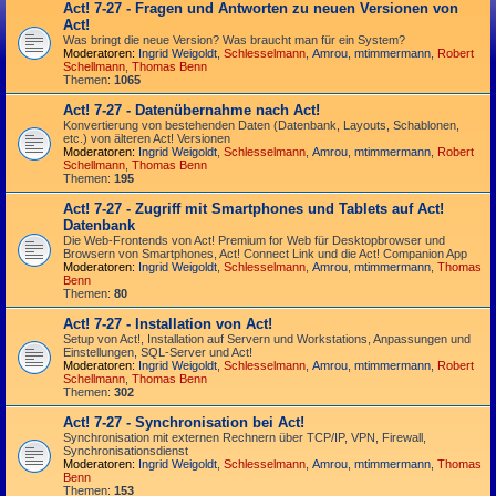
Act! 7-27 - Fragen und Antworten zu neuen Versionen von
Act!
Was bringt die neue Version? Was braucht man für ein System?
Moderatoren:
Ingrid Weigoldt
,
Schlesselmann
,
Amrou
,
mtimmermann
,
Robert
Schellmann
,
Thomas Benn
Themen:
1065
Act! 7-27 - Datenübernahme nach Act!
Konvertierung von bestehenden Daten (Datenbank, Layouts, Schablonen,
etc.) von älteren Act! Versionen
Moderatoren:
Ingrid Weigoldt
,
Schlesselmann
,
Amrou
,
mtimmermann
,
Robert
Schellmann
,
Thomas Benn
Themen:
195
Act! 7-27 - Zugriff mit Smart­phones und Tablets auf Act!
Datenbank
Die Web-Frontends von Act! Premium for Web für Desktop­browser und
Browsern von Smart­phones, Act! Connect Link und die Act! Companion App
Moderatoren:
Ingrid Weigoldt
,
Schlesselmann
,
Amrou
,
mtimmermann
,
Thomas
Benn
Themen:
80
Act! 7-27 - Installation von Act!
Setup von Act!, Installation auf Servern und Workstations, Anpassungen und
Einstellungen, SQL-Server und Act!
Moderatoren:
Ingrid Weigoldt
,
Schlesselmann
,
Amrou
,
mtimmermann
,
Robert
Schellmann
,
Thomas Benn
Themen:
302
Act! 7-27 - Synchronisation bei Act!
Synchro­nisation mit externen Rechnern über TCP/IP, VPN, Firewall,
Synchroni­sations­dienst
Moderatoren:
Ingrid Weigoldt
,
Schlesselmann
,
Amrou
,
mtimmermann
,
Thomas
Benn
Themen:
153