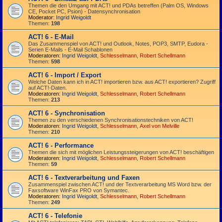
Themen die den Umgang mit ACT! und PDAs betreffen (Palm OS, Windows
CE, Pocket PC, Psion) - Datensynchronisation
Moderator:
Ingrid Weigoldt
Themen:
198
ACT! 6 - E-Mail
Das Zusammen­spiel von ACT! und Outlook, Notes, POP3, SMTP, Eudora -
Serien E-Mails - E-Mail Schablonen
Moderatoren:
Ingrid Weigoldt
,
Schlesselmann
,
Robert Schellmann
Themen:
598
ACT! 6 - Import / Export
Welche Daten kann ich in ACT! importieren bzw. aus ACT! exportieren? Zugriff
auf ACT!-Daten.
Moderatoren:
Ingrid Weigoldt
,
Schlesselmann
,
Robert Schellmann
Themen:
213
ACT! 6 - Synchro­nisation
Themen zu den verschiedenen Synchro­nisations­­techniken von ACT!
Moderatoren:
Ingrid Weigoldt
,
Schlesselmann
,
Axel von Melville
Themen:
210
ACT! 6 - Performance
Themen die sich mit möglichen Leistungssteigerungen von ACT! beschäftigen
Moderatoren:
Ingrid Weigoldt
,
Schlesselmann
,
Robert Schellmann
Themen:
59
ACT! 6 - Textverarbeitung und Faxen
Zusammenspiel zwischen ACT! und der Textverarbeitung MS Word bzw. der
Faxsoftware WinFax PRO von Symantec.
Moderatoren:
Ingrid Weigoldt
,
Schlesselmann
,
Robert Schellmann
Themen:
249
ACT! 6 - Telefonie