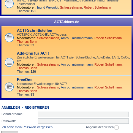
Mit ACT! telefonieren: TAPI, CTI, Wahlhilfe, Anrufererkennung, Telefone,
Telefonfelder
Moderatoren:
Ingrid Weigoldt
,
Schlesselmann
,
Robert Schellmann
Themen:
151
ACTAddons.de
ACT!-Schnittstellen
ACT2PCK, ACT2KHK, ACTAccess
Moderatoren:
Schlesselmann
,
Amrou
,
mtimmermann
,
Robert Schellmann
,
Thomas Benn
Themen:
52
Add-Ons für ACT!
Zusätzliche Erweiterungen für ACT! wie: SchnellSuche, AutoData, 1An1, CoCo,
etc.
Moderatoren:
Schlesselmann
,
Amrou
,
mtimmermann
,
Robert Schellmann
,
Thomas Benn
Themen:
120
FreeOns
kostenlose Erweiterungen für ACT!
Moderatoren:
Schlesselmann
,
Amrou
,
mtimmermann
,
Robert Schellmann
,
Thomas Benn
Themen:
93
ANMELDEN
•
REGISTRIEREN
Benutzername:
Passwort:
Ich habe mein Passwort vergessen
Angemeldet bleiben