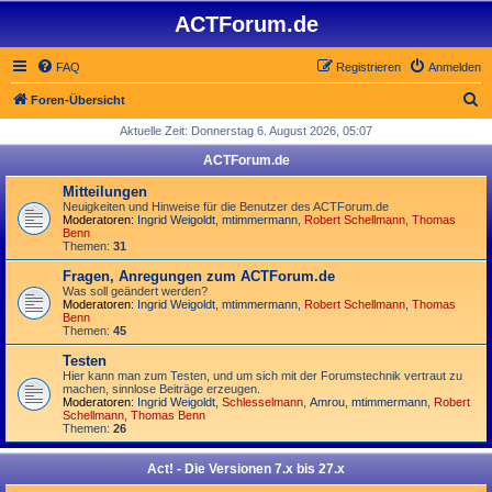
ACTForum.de
FAQ
Registrieren
Anmelden
S
Foren-Übersicht
u
Aktuelle Zeit: Donnerstag 6. August 2026, 05:07
c
ACTForum.de
h
Mitteilungen
e
Neuigkeiten und Hinweise für die Benutzer des ACTForum.de
Moderatoren:
Ingrid Weigoldt
,
mtimmermann
,
Robert Schellmann
,
Thomas
Benn
Themen:
31
Fragen, Anregungen zum ACTForum.de
Was soll geändert werden?
Moderatoren:
Ingrid Weigoldt
,
mtimmermann
,
Robert Schellmann
,
Thomas
Benn
Themen:
45
Testen
Hier kann man zum Testen, und um sich mit der Forumstechnik vertraut zu
machen, sinnlose Beiträge erzeugen.
Moderatoren:
Ingrid Weigoldt
,
Schlesselmann
,
Amrou
,
mtimmermann
,
Robert
Schellmann
,
Thomas Benn
Themen:
26
Act! - Die Versionen 7.x bis 27.x