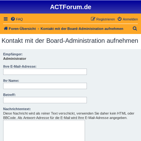
ACTForum.de
FAQ
Registrieren
Anmelden
S
Foren-Übersicht
Kontakt mit der Board-Administration aufnehmen
u
Kontakt mit der Board-Administration aufnehmen
c
h
Empfänger:
Administrator
e
Ihre E-Mail-Adresse:
Ihr Name:
Betreff:
Nachrichtentext:
Diese Nachricht wird als reiner Text verschickt, verwenden Sie daher kein HTML oder
BBCode. Als Antwort-Adresse für die E-Mail wird Ihre E-Mail-Adresse angegeben.