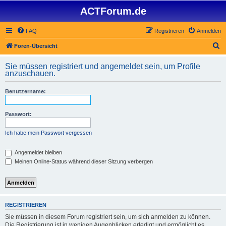
ACTForum.de
FAQ
Registrieren
Anmelden
S
Foren-Übersicht
u
Sie müssen registriert und angemeldet sein, um Profile
c
anzuschauen.
h
Benutzername:
e
Passwort:
Ich habe mein Passwort vergessen
Angemeldet bleiben
Meinen Online-Status während dieser Sitzung verbergen
REGISTRIEREN
Sie müssen in diesem Forum registriert sein, um sich anmelden zu können.
Die Registrierung ist in wenigen Augenblicken erledigt und ermöglicht es