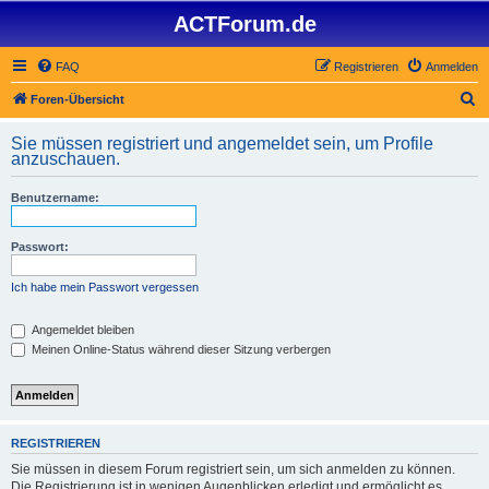
ACTForum.de
FAQ
Registrieren
Anmelden
S
Foren-Übersicht
u
Sie müssen registriert und angemeldet sein, um Profile
c
anzuschauen.
h
Benutzername:
e
Passwort:
Ich habe mein Passwort vergessen
Angemeldet bleiben
Meinen Online-Status während dieser Sitzung verbergen
REGISTRIEREN
Sie müssen in diesem Forum registriert sein, um sich anmelden zu können.
Die Registrierung ist in wenigen Augenblicken erledigt und ermöglicht es