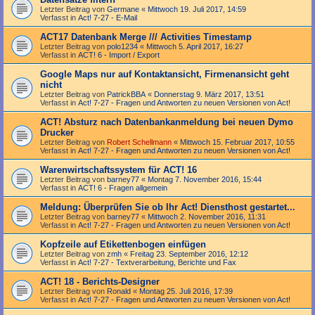
Letzter Beitrag von
Germane
«
Mittwoch 19. Juli 2017, 14:59
Verfasst in
Act! 7-27 - E-Mail
ACT17 Datenbank Merge /// Activities Timestamp
Letzter Beitrag von
polo1234
«
Mittwoch 5. April 2017, 16:27
Verfasst in
ACT! 6 - Import / Export
Google Maps nur auf Kontaktansicht, Firmenansicht geht
nicht
Letzter Beitrag von
PatrickBBA
«
Donnerstag 9. März 2017, 13:51
Verfasst in
Act! 7-27 - Fragen und Antworten zu neuen Versionen von Act!
ACT! Absturz nach Datenbankanmeldung bei neuen Dymo
Drucker
Letzter Beitrag von
Robert Schellmann
«
Mittwoch 15. Februar 2017, 10:55
Verfasst in
Act! 7-27 - Fragen und Antworten zu neuen Versionen von Act!
Warenwirtschaftssystem für ACT! 16
Letzter Beitrag von
barney77
«
Montag 7. November 2016, 15:44
Verfasst in
ACT! 6 - Fragen allgemein
Meldung: Überprüfen Sie ob Ihr Act! Diensthost gestartet...
Letzter Beitrag von
barney77
«
Mittwoch 2. November 2016, 11:31
Verfasst in
Act! 7-27 - Fragen und Antworten zu neuen Versionen von Act!
Kopfzeile auf Etikettenbogen einfügen
Letzter Beitrag von
zmh
«
Freitag 23. September 2016, 12:12
Verfasst in
Act! 7-27 - Text­­ver­arbei­tung, Berichte und Fax
ACT! 18 - Berichts-Designer
Letzter Beitrag von
Ronald
«
Montag 25. Juli 2016, 17:39
Verfasst in
Act! 7-27 - Fragen und Antworten zu neuen Versionen von Act!