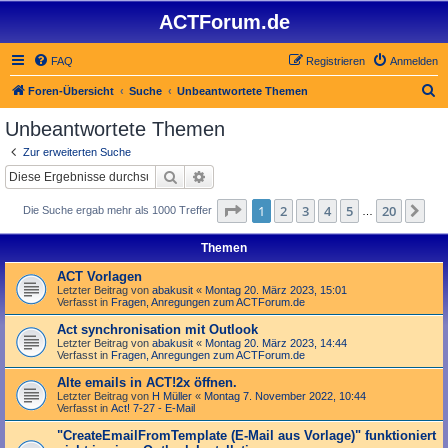
ACTForum.de
FAQ
Registrieren
Anmelden
S
Foren-Übersicht
Suche
Unbeantwortete Themen
u
Unbeantwortete Themen
c
Zur erweiterten Suche
h
Suche
Erweiterte Suche
e
Seite
1
von
20
1
2
3
4
5
20
Nä
Die Suche ergab mehr als 1000 Treffer
…
Themen
ACT Vorlagen
Letzter Beitrag von
abakusit
«
Montag 20. März 2023, 15:01
Verfasst in
Fragen, Anregungen zum ACTForum.de
Act synchronisation mit Outlook
Letzter Beitrag von
abakusit
«
Montag 20. März 2023, 14:44
Verfasst in
Fragen, Anregungen zum ACTForum.de
Alte emails in ACT!2x öffnen.
Letzter Beitrag von
H Müller
«
Montag 7. November 2022, 10:44
Verfasst in
Act! 7-27 - E-Mail
"Create­Email­From­Template (E-Mail aus Vorlage)" funktioniert