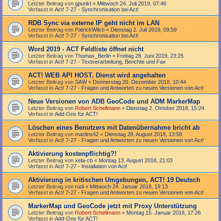
Letzter Beitrag von
gpunkt
«
Mittwoch 24. Juli 2019, 07:46
Verfasst in
Act! 7-27 - Synchronisation bei Act!
RDB Sync via externe IP geht nicht im LAN
Letzter Beitrag von
PatrickWilco
«
Dienstag 2. Juli 2019, 09:59
Verfasst in
Act! 7-27 - Synchronisation bei Act!
Word 2019 - ACT Feldliste öffnet nicht
Letzter Beitrag von
Thomas_Berlin
«
Freitag 28. Juni 2019, 23:25
Verfasst in
Act! 7-27 - Text­­ver­arbei­tung, Berichte und Fax
ACT! WEB API HOST, Dienst wird angehalten
Letzter Beitrag von
SAW
«
Donnerstag 20. Dezember 2018, 10:44
Verfasst in
Act! 7-27 - Fragen und Antworten zu neuen Versionen von Act!
Neue Versionen von ADB GeoCode und ADM MarkerMap
Letzter Beitrag von
Robert Schellmann
«
Dienstag 2. Oktober 2018, 15:24
Verfasst in
Add-Ons für ACT!
Löschen eines Benutzers mit Datenübernahme bricht ab
Letzter Beitrag von
martins42
«
Dienstag 28. August 2018, 13:58
Verfasst in
Act! 7-27 - Fragen und Antworten zu neuen Versionen von Act!
Aktivierung kostenpflichtig?!
Letzter Beitrag von
xela-cb
«
Montag 13. August 2018, 21:03
Verfasst in
Act! 7-27 - Installation von Act!
Aktivierung in kritischen Umgebungen, ACT! 19 Deutsch
Letzter Beitrag von
rudi
«
Mittwoch 24. Januar 2018, 19:13
Verfasst in
Act! 7-27 - Fragen und Antworten zu neuen Versionen von Act!
MarkerMap und GeoCode jetzt mit Proxy Unterstützung
Letzter Beitrag von
Robert Schellmann
«
Montag 15. Januar 2018, 17:26
Verfasst in
Add-Ons für ACT!