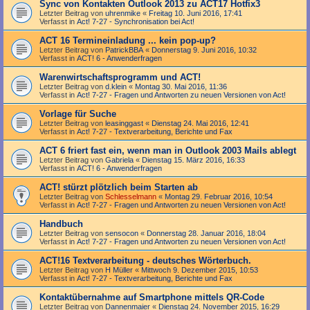
Sync von Kontakten Outlook 2013 zu ACT17 Hotfix3
Letzter Beitrag von
uhrenmike
«
Freitag 10. Juni 2016, 17:41
Verfasst in
Act! 7-27 - Synchronisation bei Act!
ACT 16 Termineinladung ... kein pop-up?
Letzter Beitrag von
PatrickBBA
«
Donnerstag 9. Juni 2016, 10:32
Verfasst in
ACT! 6 - Anwender­fragen
Warenwirtschaftsprogramm und ACT!
Letzter Beitrag von
d.klein
«
Montag 30. Mai 2016, 11:36
Verfasst in
Act! 7-27 - Fragen und Antworten zu neuen Versionen von Act!
Vorlage für Suche
Letzter Beitrag von
leasinggast
«
Dienstag 24. Mai 2016, 12:41
Verfasst in
Act! 7-27 - Text­­ver­arbei­tung, Berichte und Fax
ACT 6 friert fast ein, wenn man in Outlook 2003 Mails ablegt
Letzter Beitrag von
Gabriela
«
Dienstag 15. März 2016, 16:33
Verfasst in
ACT! 6 - Anwender­fragen
ACT! stürzt plötzlich beim Starten ab
Letzter Beitrag von
Schlesselmann
«
Montag 29. Februar 2016, 10:54
Verfasst in
Act! 7-27 - Fragen und Antworten zu neuen Versionen von Act!
Handbuch
Letzter Beitrag von
sensocon
«
Donnerstag 28. Januar 2016, 18:04
Verfasst in
Act! 7-27 - Fragen und Antworten zu neuen Versionen von Act!
ACT!16 Textverarbeitung - deutsches Wörterbuch.
Letzter Beitrag von
H Müller
«
Mittwoch 9. Dezember 2015, 10:53
Verfasst in
Act! 7-27 - Text­­ver­arbei­tung, Berichte und Fax
Kontaktübernahme auf Smartphone mittels QR-Code
Letzter Beitrag von
Dannenmaier
«
Dienstag 24. November 2015, 16:29