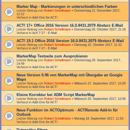
Marker Map - Markierungen in unterschiedlichen Farben
Letzter Beitrag von
Robert Schellmann
«
Donnerstag 21. Dezember 2017,
12:12
Verfasst in
Add-Ons für ACT!
ACT! 17+ Office 2016 Version 16.0.8431.2079 Absturz E-Mail
Letzter Beitrag von
Robert Schellmann
«
Donnerstag 26. Oktober 2017, 11:18
Verfasst in
Act! 7-27 - E-Mail
ACT! 19.1 Office 2016 Version 16.0.8431.2079 Absturz E-Mail
Letzter Beitrag von
Robert Schellmann
«
Dienstag 10. Oktober 2017, 11:32
Verfasst in
Act! 7-27 - E-Mail
MarkerMap Testseite zum Ausprobieren
Letzter Beitrag von
Robert Schellmann
«
Donnerstag 28. September 2017,
14:49
Verfasst in
Add-Ons für ACT!
Neue Version 0.96 von MarkerMap mit Übergabe an Google
Maps
Letzter Beitrag von
Robert Schellmann
«
Mittwoch 27. September 2017, 15:09
Verfasst in
Add-Ons für ACT!
Kleine Korrektur bei ADM Script MarkerMap
Letzter Beitrag von
Robert Schellmann
«
Mittwoch 20. September 2017, 10:06
Verfasst in
Add-Ons für ACT!
Neue Funktion im ACTOptimum - ACTRemote Add-In für
Outlook
Letzter Beitrag von
Robert Schellmann
«
Montag 18. September 2017, 11:53
Verfasst in
Add-Ons für ACT!
Datensätze filtern