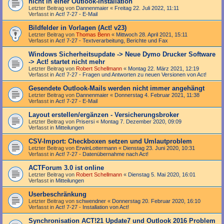
nicht in einer Outlook-Installation
Letzter Beitrag von
Dannenmaier
«
Freitag 22. Juli 2022, 11:11
Verfasst in
Act! 7-27 - E-Mail
Bildfelder in Vorlagen (Act! v23)
Letzter Beitrag von
Thomas Benn
«
Mittwoch 28. April 2021, 15:11
Verfasst in
Act! 7-27 - Text­­ver­arbei­tung, Berichte und Fax
Windows Sicherheitsupdate -> Neue Dymo Drucker Software
-> Act! startet nicht mehr
Letzter Beitrag von
Robert Schellmann
«
Montag 22. März 2021, 12:19
Verfasst in
Act! 7-27 - Fragen und Antworten zu neuen Versionen von Act!
Gesendete Outlook-Mails werden nicht immer angehängt
Letzter Beitrag von
Dannenmaier
«
Donnerstag 4. Februar 2021, 11:38
Verfasst in
Act! 7-27 - E-Mail
Layout erstellen/ergänzen - Versicherungsbroker
Letzter Beitrag von
Prisersi
«
Montag 7. Dezember 2020, 09:09
Verfasst in
Mitteilungen
CSV-Import: Checkboxen setzen und Umlautproblem
Letzter Beitrag von
ErwinLottermann
«
Dienstag 23. Juni 2020, 10:31
Verfasst in
Act! 7-27 - Datenübernahme nach Act!
ACTForum 3.0 ist online
Letzter Beitrag von
Robert Schellmann
«
Dienstag 5. Mai 2020, 16:01
Verfasst in
Mitteilungen
Userbeschränkung
Letzter Beitrag von
schwendner
«
Donnerstag 20. Februar 2020, 16:10
Verfasst in
Act! 7-27 - Installation von Act!
Synchronisation ACT!21 Update7 und Outlook 2016 Problem