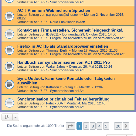
Verfasst in
Act! 7-27 - Synchronisation bei Act!
ACT! Premium Web mehrere Sprachen
Letzter Beitrag von
p.gregorius@sihot.com
«
Montag 2. November 2015,
08:22
Verfasst in
Act! 7-27 - Neue Funktionen in Act!
Kontakt aus Firma erstellen, Sicherheit "eingeschränkt&
Letzter Beitrag von
IDS2011
«
Donnerstag 29. Oktober 2015, 14:00
Verfasst in
Act! 7-27 - Fragen und Antworten zu neuen Versionen von Act!
Firefox in ACT16 als Standardbrowser einstellen
Letzter Beitrag von
Thomas_Berlin
«
Montag 17. August 2015, 21:33
Verfasst in
Act! 7-27 - Fragen und Antworten zu neuen Versionen von Act!
Handbuch zur synchronisieren von ACT 2011 Pro
Letzter Beitrag von
Walter Jahns
«
Dienstag 26. Mai 2015, 10:24
Verfasst in
Act! 7-27 - Synchronisation bei Act!
Sync Outlook: kann keine Kontakte oder Tätigkeiten
auswählen
Letzter Beitrag von
Kathleen
«
Freitag 15. Mai 2015, 12:04
Verfasst in
Act! 7-27 - Synchronisation bei Act!
Synchronisation bricht ab bei Fehlerüberprüfung
Letzter Beitrag von
PatrickBBA
«
Montag 4. Mai 2015, 12:46
Verfasst in
Act! 7-27 - Synchronisation bei Act!
Seite
1
von
20
1
2
3
4
5
20
Nä
Die Suche ergab mehr als 1000 Treffer
…