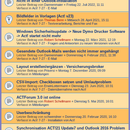
nicht in einer Outlook-Installation
Letzter Beitrag von
Dannenmaier
«
Freitag 22. Juli 2022, 11:11
Verfasst in
Act! 7-27 - E-Mail
Bildfelder in Vorlagen (Act! v23)
Letzter Beitrag von
Thomas Benn
«
Mittwoch 28. April 2021, 15:11
Verfasst in
Act! 7-27 - Text­­ver­arbei­tung, Berichte und Fax
Windows Sicherheitsupdate -> Neue Dymo Drucker Software
-> Act! startet nicht mehr
Letzter Beitrag von
Robert Schellmann
«
Montag 22. März 2021, 12:19
Verfasst in
Act! 7-27 - Fragen und Antworten zu neuen Versionen von Act!
Gesendete Outlook-Mails werden nicht immer angehängt
Letzter Beitrag von
Dannenmaier
«
Donnerstag 4. Februar 2021, 11:38
Verfasst in
Act! 7-27 - E-Mail
Layout erstellen/ergänzen - Versicherungsbroker
Letzter Beitrag von
Prisersi
«
Montag 7. Dezember 2020, 09:09
Verfasst in
Mitteilungen
CSV-Import: Checkboxen setzen und Umlautproblem
Letzter Beitrag von
ErwinLottermann
«
Dienstag 23. Juni 2020, 10:31
Verfasst in
Act! 7-27 - Datenübernahme nach Act!
ACTForum 3.0 ist online
Letzter Beitrag von
Robert Schellmann
«
Dienstag 5. Mai 2020, 16:01
Verfasst in
Mitteilungen
Userbeschränkung
Letzter Beitrag von
schwendner
«
Donnerstag 20. Februar 2020, 16:10
Verfasst in
Act! 7-27 - Installation von Act!
Synchronisation ACT!21 Update7 und Outlook 2016 Problem