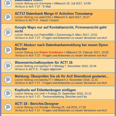
Letzter Beitrag von
Germane
«
Mittwoch 19. Juli 2017, 14:59
Verfasst in
Act! 7-27 - E-Mail
ACT17 Datenbank Merge /// Activities Timestamp
Letzter Beitrag von
polo1234
«
Mittwoch 5. April 2017, 16:27
Verfasst in
ACT! 6 - Import / Export
Google Maps nur auf Kontaktansicht, Firmenansicht geht
nicht
Letzter Beitrag von
PatrickBBA
«
Donnerstag 9. März 2017, 13:51
Verfasst in
Act! 7-27 - Fragen und Antworten zu neuen Versionen von Act!
ACT! Absturz nach Datenbankanmeldung bei neuen Dymo
Drucker
Letzter Beitrag von
Robert Schellmann
«
Mittwoch 15. Februar 2017, 10:55
Verfasst in
Act! 7-27 - Fragen und Antworten zu neuen Versionen von Act!
Warenwirtschaftssystem für ACT! 16
Letzter Beitrag von
barney77
«
Montag 7. November 2016, 15:44
Verfasst in
ACT! 6 - Fragen allgemein
Meldung: Überprüfen Sie ob Ihr Act! Diensthost gestartet...
Letzter Beitrag von
barney77
«
Mittwoch 2. November 2016, 11:31
Verfasst in
Act! 7-27 - Fragen und Antworten zu neuen Versionen von Act!
Kopfzeile auf Etikettenbogen einfügen
Letzter Beitrag von
zmh
«
Freitag 23. September 2016, 12:12
Verfasst in
Act! 7-27 - Text­­ver­arbei­tung, Berichte und Fax
ACT! 18 - Berichts-Designer
Letzter Beitrag von
Ronald
«
Montag 25. Juli 2016, 17:39
Verfasst in
Act! 7-27 - Fragen und Antworten zu neuen Versionen von Act!