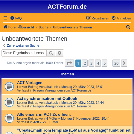
ACTForum.de
FAQ
Registrieren
Anmelden
S
Foren-Übersicht
Suche
Unbeantwortete Themen
u
Unbeantwortete Themen
c
Zur erweiterten Suche
h
Suche
Erweiterte Suche
e
Seite
1
von
20
1
2
3
4
5
20
Nä
Die Suche ergab mehr als 1000 Treffer
…
Themen
ACT Vorlagen
Letzter Beitrag von
abakusit
«
Montag 20. März 2023, 15:01
Verfasst in
Fragen, Anregungen zum ACTForum.de
Act synchronisation mit Outlook
Letzter Beitrag von
abakusit
«
Montag 20. März 2023, 14:44
Verfasst in
Fragen, Anregungen zum ACTForum.de
Alte emails in ACT!2x öffnen.
Letzter Beitrag von
H Müller
«
Montag 7. November 2022, 10:44
Verfasst in
Act! 7-27 - E-Mail
"Create­Email­From­Template (E-Mail aus Vorlage)" funktioniert