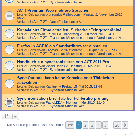
Verfasst in
Act! 7-27 - Synchronisation bei Act!
ACT! Premium Web mehrere Sprachen
Letzter Beitrag von
p.gregorius@sihot.com
«
Montag 2. November 2015,
08:22
Verfasst in
Act! 7-27 - Neue Funktionen in Act!
Kontakt aus Firma erstellen, Sicherheit "eingeschränkt&
Letzter Beitrag von
IDS2011
«
Donnerstag 29. Oktober 2015, 14:00
Verfasst in
Act! 7-27 - Fragen und Antworten zu neuen Versionen von Act!
Firefox in ACT16 als Standardbrowser einstellen
Letzter Beitrag von
Thomas_Berlin
«
Montag 17. August 2015, 21:33
Verfasst in
Act! 7-27 - Fragen und Antworten zu neuen Versionen von Act!
Handbuch zur synchronisieren von ACT 2011 Pro
Letzter Beitrag von
Walter Jahns
«
Dienstag 26. Mai 2015, 10:24
Verfasst in
Act! 7-27 - Synchronisation bei Act!
Sync Outlook: kann keine Kontakte oder Tätigkeiten
auswählen
Letzter Beitrag von
Kathleen
«
Freitag 15. Mai 2015, 12:04
Verfasst in
Act! 7-27 - Synchronisation bei Act!
Synchronisation bricht ab bei Fehlerüberprüfung
Letzter Beitrag von
PatrickBBA
«
Montag 4. Mai 2015, 12:46
Verfasst in
Act! 7-27 - Synchronisation bei Act!
Seite
1
von
20
1
2
3
4
5
20
Nä
Die Suche ergab mehr als 1000 Treffer
…