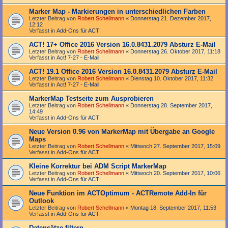
Marker Map - Markierungen in unterschiedlichen Farben
Letzter Beitrag von
Robert Schellmann
«
Donnerstag 21. Dezember 2017,
12:12
Verfasst in
Add-Ons für ACT!
ACT! 17+ Office 2016 Version 16.0.8431.2079 Absturz E-Mail
Letzter Beitrag von
Robert Schellmann
«
Donnerstag 26. Oktober 2017, 11:18
Verfasst in
Act! 7-27 - E-Mail
ACT! 19.1 Office 2016 Version 16.0.8431.2079 Absturz E-Mail
Letzter Beitrag von
Robert Schellmann
«
Dienstag 10. Oktober 2017, 11:32
Verfasst in
Act! 7-27 - E-Mail
MarkerMap Testseite zum Ausprobieren
Letzter Beitrag von
Robert Schellmann
«
Donnerstag 28. September 2017,
14:49
Verfasst in
Add-Ons für ACT!
Neue Version 0.96 von MarkerMap mit Übergabe an Google
Maps
Letzter Beitrag von
Robert Schellmann
«
Mittwoch 27. September 2017, 15:09
Verfasst in
Add-Ons für ACT!
Kleine Korrektur bei ADM Script MarkerMap
Letzter Beitrag von
Robert Schellmann
«
Mittwoch 20. September 2017, 10:06
Verfasst in
Add-Ons für ACT!
Neue Funktion im ACTOptimum - ACTRemote Add-In für
Outlook
Letzter Beitrag von
Robert Schellmann
«
Montag 18. September 2017, 11:53
Verfasst in
Add-Ons für ACT!
Datensätze filtern