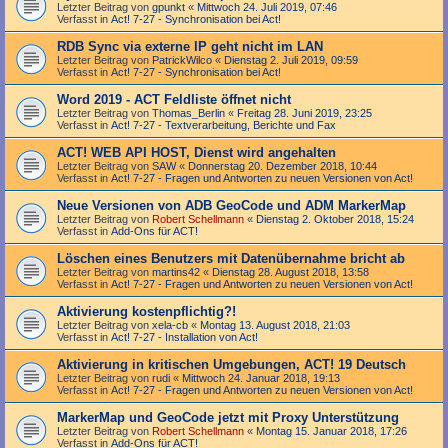
Letzter Beitrag von
gpunkt
«
Mittwoch 24. Juli 2019, 07:46
Verfasst in
Act! 7-27 - Synchronisation bei Act!
RDB Sync via externe IP geht nicht im LAN
Letzter Beitrag von
PatrickWilco
«
Dienstag 2. Juli 2019, 09:59
Verfasst in
Act! 7-27 - Synchronisation bei Act!
Word 2019 - ACT Feldliste öffnet nicht
Letzter Beitrag von
Thomas_Berlin
«
Freitag 28. Juni 2019, 23:25
Verfasst in
Act! 7-27 - Text­­ver­arbei­tung, Berichte und Fax
ACT! WEB API HOST, Dienst wird angehalten
Letzter Beitrag von
SAW
«
Donnerstag 20. Dezember 2018, 10:44
Verfasst in
Act! 7-27 - Fragen und Antworten zu neuen Versionen von Act!
Neue Versionen von ADB GeoCode und ADM MarkerMap
Letzter Beitrag von
Robert Schellmann
«
Dienstag 2. Oktober 2018, 15:24
Verfasst in
Add-Ons für ACT!
Löschen eines Benutzers mit Datenübernahme bricht ab
Letzter Beitrag von
martins42
«
Dienstag 28. August 2018, 13:58
Verfasst in
Act! 7-27 - Fragen und Antworten zu neuen Versionen von Act!
Aktivierung kostenpflichtig?!
Letzter Beitrag von
xela-cb
«
Montag 13. August 2018, 21:03
Verfasst in
Act! 7-27 - Installation von Act!
Aktivierung in kritischen Umgebungen, ACT! 19 Deutsch
Letzter Beitrag von
rudi
«
Mittwoch 24. Januar 2018, 19:13
Verfasst in
Act! 7-27 - Fragen und Antworten zu neuen Versionen von Act!
MarkerMap und GeoCode jetzt mit Proxy Unterstützung
Letzter Beitrag von
Robert Schellmann
«
Montag 15. Januar 2018, 17:26
Verfasst in
Add-Ons für ACT!