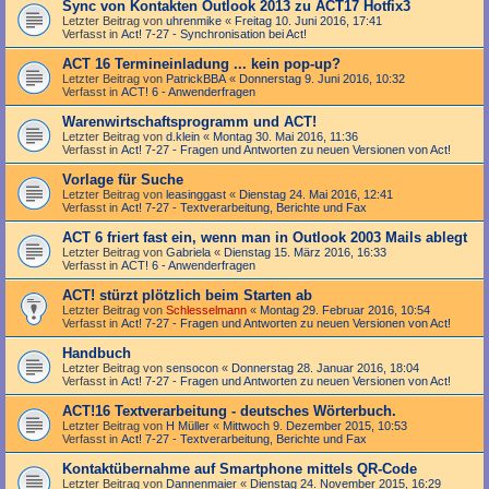
Sync von Kontakten Outlook 2013 zu ACT17 Hotfix3
Letzter Beitrag von
uhrenmike
«
Freitag 10. Juni 2016, 17:41
Verfasst in
Act! 7-27 - Synchronisation bei Act!
ACT 16 Termineinladung ... kein pop-up?
Letzter Beitrag von
PatrickBBA
«
Donnerstag 9. Juni 2016, 10:32
Verfasst in
ACT! 6 - Anwender­fragen
Warenwirtschaftsprogramm und ACT!
Letzter Beitrag von
d.klein
«
Montag 30. Mai 2016, 11:36
Verfasst in
Act! 7-27 - Fragen und Antworten zu neuen Versionen von Act!
Vorlage für Suche
Letzter Beitrag von
leasinggast
«
Dienstag 24. Mai 2016, 12:41
Verfasst in
Act! 7-27 - Text­­ver­arbei­tung, Berichte und Fax
ACT 6 friert fast ein, wenn man in Outlook 2003 Mails ablegt
Letzter Beitrag von
Gabriela
«
Dienstag 15. März 2016, 16:33
Verfasst in
ACT! 6 - Anwender­fragen
ACT! stürzt plötzlich beim Starten ab
Letzter Beitrag von
Schlesselmann
«
Montag 29. Februar 2016, 10:54
Verfasst in
Act! 7-27 - Fragen und Antworten zu neuen Versionen von Act!
Handbuch
Letzter Beitrag von
sensocon
«
Donnerstag 28. Januar 2016, 18:04
Verfasst in
Act! 7-27 - Fragen und Antworten zu neuen Versionen von Act!
ACT!16 Textverarbeitung - deutsches Wörterbuch.
Letzter Beitrag von
H Müller
«
Mittwoch 9. Dezember 2015, 10:53
Verfasst in
Act! 7-27 - Text­­ver­arbei­tung, Berichte und Fax
Kontaktübernahme auf Smartphone mittels QR-Code
Letzter Beitrag von
Dannenmaier
«
Dienstag 24. November 2015, 16:29