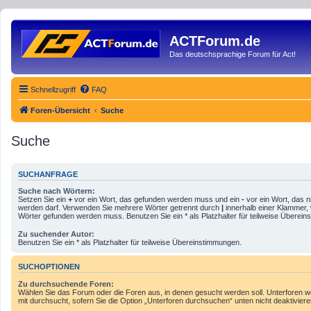
ACTForum.de
Das deutschsprachige Forum für Act!
Schnellzugriff
FAQ
Foren-Übersicht
Suche
Suche
SUCHANFRAGE
Suche nach Wörtern:
Setzen Sie ein
+
vor ein Wort, das gefunden werden muss und ein
-
vor ein Wort, das n
werden darf. Verwenden Sie mehrere Wörter getrennt durch
|
innerhalb einer Klammer,
Wörter gefunden werden muss. Benutzen Sie ein * als Platzhalter für teilweise Überei
Zu suchender Autor:
Benutzen Sie ein * als Platzhalter für teilweise Übereinstimmungen.
SUCHOPTIONEN
Zu durchsuchende Foren:
Wählen Sie das Forum oder die Foren aus, in denen gesucht werden soll. Unterforen 
mit durchsucht, sofern Sie die Option „Unterforen durchsuchen“ unten nicht deaktiviere