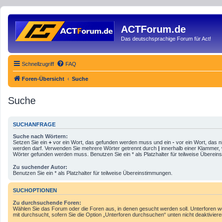
ACTForum.de
Das deutschsprachige Forum für Act!
Schnellzugriff
FAQ
Foren-Übersicht
Suche
Suche
SUCHANFRAGE
Suche nach Wörtern:
Setzen Sie ein
+
vor ein Wort, das gefunden werden muss und ein
-
vor ein Wort, das n
werden darf. Verwenden Sie mehrere Wörter getrennt durch
|
innerhalb einer Klammer,
Wörter gefunden werden muss. Benutzen Sie ein * als Platzhalter für teilweise Überei
Zu suchender Autor:
Benutzen Sie ein * als Platzhalter für teilweise Übereinstimmungen.
SUCHOPTIONEN
Zu durchsuchende Foren:
Wählen Sie das Forum oder die Foren aus, in denen gesucht werden soll. Unterforen 
mit durchsucht, sofern Sie die Option „Unterforen durchsuchen“ unten nicht deaktiviere