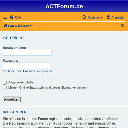
ACTForum.de
FAQ
Registrieren
Anmelden
S
Foren-Übersicht
u
Anmelden
c
h
Benutzername:
e
Passwort:
Ich habe mein Passwort vergessen
Angemeldet bleiben
Meinen Online-Status während dieser Sitzung verbergen
REGISTRIEREN
Sie müssen in diesem Forum registriert sein, um sich anmelden zu können.
Die Registrierung ist in wenigen Augenblicken erledigt und ermöglicht es
Ihnen, auf weitere Funktionen zuzugreifen. Die Board-Administration kann