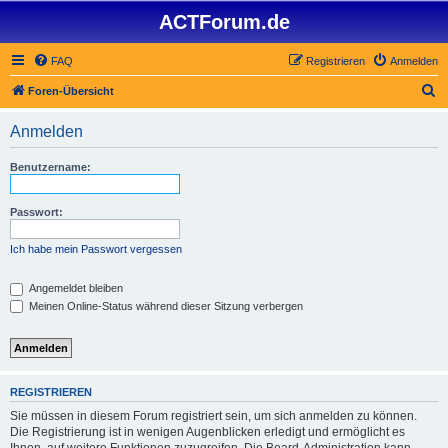
ACTForum.de
FAQ
Registrieren
Anmelden
S
Foren-Übersicht
u
Anmelden
c
h
Benutzername:
e
Passwort:
Ich habe mein Passwort vergessen
Angemeldet bleiben
Meinen Online-Status während dieser Sitzung verbergen
REGISTRIEREN
Sie müssen in diesem Forum registriert sein, um sich anmelden zu können.
Die Registrierung ist in wenigen Augenblicken erledigt und ermöglicht es
Ihnen, auf weitere Funktionen zuzugreifen. Die Board-Administration kann