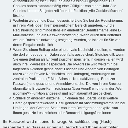
Authentifizierungsschlüssel und eine Session-ID gespeichert. Die
Cookies haben standardmäßig eine Gültigkeit von einem Jahr. Alle
Cookies können Sie jederzeit über die Funktion „Alle Cookies löschen“
löschen.
Weiterhin werden die Daten gespeichert, die Sie bei der Registrierung,
in Ihrem Profil oder Ihrem persönlichem Bereich angeben. Für die
Registrierung sind mindestens ein eindeutiger Benutzername, eine E-
Mail-Adresse und ein Passwort notwendig. Wenn durch den Betreiber
weitere Daten als notwendig festgelegt wurden, so ist dies für Sie vor
deren Eingabe ersichtlich.
Wenn Sie einen Beitrag oder eine private Nachricht erstellen, so werden
die dort eingegebenen Daten ebenfalls gespeichert. Gleiches gilt, wenn
Sie einen Beitrag als Entwurf zwischenspeichern. In diesen Fällen wird
auch Ihre IP-Adresse gespeichert. Die IP-Adresse wird weiterhin bei
folgenden Aktionen gespeichert: Löschen und Ändern von Beiträgen
(dazu zählen Private Nachrichten und Umfragen), Änderungen an
zentralen Profildaten (E-Mail-Adresse, Kontoaktivierung, Benutzer-
Passwort) und gescheiterte Anmeldeversuche. Die von Ihrem Browser
übermittelte Browser-Kennzeichnung (User Agent) wird nur in der „Wer
ist online?“-Funktion angezeigt und nicht dauerhaft gespeichert.
Schließlich erfordern einzelne Funktionen des Boards, dass weitere
Daten gespeichert werden. Dazu gehören Ihr Abstimmungsverhalten bei
Umfragen, der Gelesen-Status von Ihren Beiträgen oder explizit von
Ihnen gesetzte Lesezeichen oder Benachrichtigungsfunktionen.
Ihr Passwort wird mit einer Einwege-Verschlüsselung (Hash)
gespeichert, so dass es sicher ist. Jedoch wird Ihnen empfohlen,