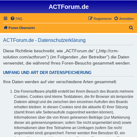
ACTForum.de
FAQ
Registrieren
Anmelden
S
Foren-Übersicht
u
ACTForum.de - Datenschutzerklärung
c
h
Diese Richtlinie beschreibt, wie „ACTForum.de“ („http://crm-
solution.com/actforum“) (im Folgenden „der Betreiber“) die Daten
e
verwendet, die während Ihres Foren-Besuchs gesammelt werden.
UMFANG UND ART DER DATENSPEICHERUNG
Ihre Daten werden auf vier verschiedene Arten gesammelt:
Die Forensoftware phpBB erstellt bei Ihrem Besuch des Boards mehrere
Cookies. Cookies sind kleine Textdateien, die Ihr Browser als temporäre
Dateien ablegt und die zwischen den einzelnen Aufrufen des Boards
erhalten bleiben. In diesen Cookies sind die aktuelle ID Ihrer Sitzung
(damit Ihnen alle Seitenaufrufe zugeordnet werden können),
Informationen über die von Ihnen gelesenen Beiträge (zur Markierung
dieser als gelesen/ungelesen; sofern Sie nicht angemeldet sind) sowie
Informationen über Ihre Teilnahme an Umfragen (sofern Sie nicht
angemeldet sind) gespeichert. Ferner werden Ihre Benutzer-ID, ein