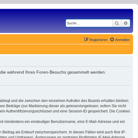
Suche
Erwe
Registrieren
Anmelden
et, die während Ihres Foren-Besuchs gesammelt werden.
 ablegt und die zwischen den einzelnen Aufrufen des Boards erhalten bleiben.
nen Beiträge (zur Markierung dieser als gelesen/ungelesen; sofern Sie nicht
ein Authentifizierungsschlüssel und eine Session-ID gespeichert. Die Cookies
 sind mindestens ein eindeutiger Benutzername, eine E-Mail-Adresse und ein
 Beitrag als Entwurf zwischenspeichern. In diesen Fällen wird auch Ihre IP-
chten und Umfragen), Änderungen an zentralen Profildaten (E-Mail-Adresse,