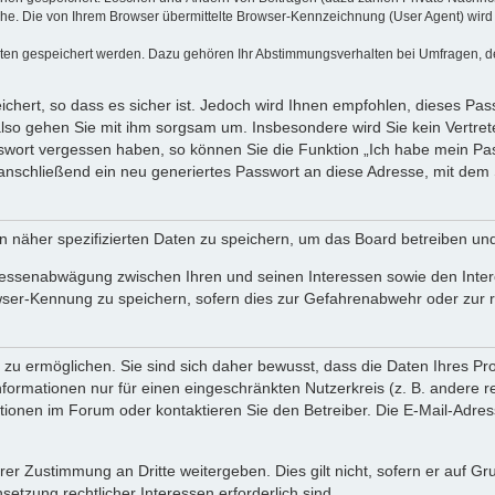
e. Die von Ihrem Browser übermittelte Browser-Kennzeichnung (User Agent) wird nu
aten gespeichert werden. Dazu gehören Ihr Abstimmungsverhalten bei Umfragen, der
chert, so dass es sicher ist. Jedoch wird Ihnen empfohlen, dieses Pas
also gehen Sie mit ihm sorgsam um. Insbesondere wird Sie kein Vertrete
asswort vergessen haben, so können Sie die Funktion „Ich habe mein P
nschließend ein neu generiertes Passwort an diese Adresse, mit dem 
n näher spezifizierten Daten zu speichern, um das Board betreiben un
eressenabwägung zwischen Ihren und seinen Interessen sowie den Inter
wser-Kennung zu speichern, sofern dies zur Gefahrenabwehr oder zur re
u ermöglichen. Sie sind sich daher bewusst, dass die Daten Ihres Profi
formationen nur für einen eingeschränkten Nutzerkreis (z. B. andere re
nen im Forum oder kontaktieren Sie den Betreiber. Die E-Mail-Adresse 
rer Zustimmung an Dritte weitergeben. Dies gilt nicht, sofern er auf G
setzung rechtlicher Interessen erforderlich sind.