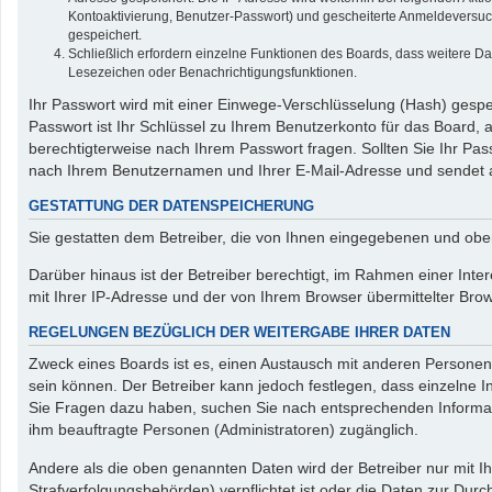
Kontoaktivierung, Benutzer-Passwort) und gescheiterte Anmeldeversuch
gespeichert.
Schließlich erfordern einzelne Funktionen des Boards, dass weitere D
Lesezeichen oder Benachrichtigungsfunktionen.
Ihr Passwort wird mit einer Einwege-Verschlüsselung (Hash) gespei
Passwort ist Ihr Schlüssel zu Ihrem Benutzerkonto für das Board, 
berechtigterweise nach Ihrem Passwort fragen. Sollten Sie Ihr P
nach Ihrem Benutzernamen und Ihrer E-Mail-Adresse und sendet a
GESTATTUNG DER DATENSPEICHERUNG
Sie gestatten dem Betreiber, die von Ihnen eingegebenen und obe
Darüber hinaus ist der Betreiber berechtigt, im Rahmen einer Int
mit Ihrer IP-Adresse und der von Ihrem Browser übermittelter Bro
REGELUNGEN BEZÜGLICH DER WEITERGABE IHRER DATEN
Zweck eines Boards ist es, einen Austausch mit anderen Personen z
sein können. Der Betreiber kann jedoch festlegen, dass einzelne In
Sie Fragen dazu haben, suchen Sie nach entsprechenden Informatio
ihm beauftragte Personen (Administratoren) zugänglich.
Andere als die oben genannten Daten wird der Betreiber nur mit Ih
Strafverfolgungsbehörden) verpflichtet ist oder die Daten zur Durch