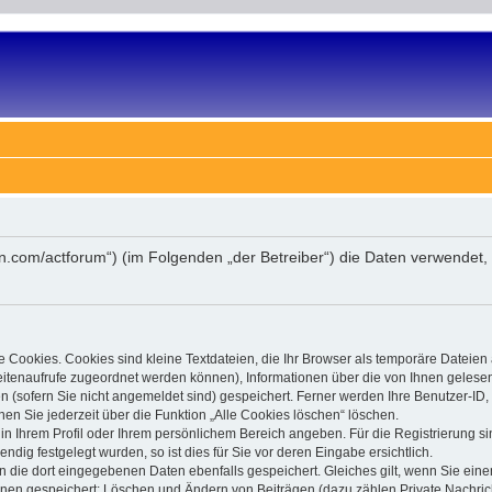
tion.com/actforum“) (im Folgenden „der Betreiber“) die Daten verwend
 Cookies. Cookies sind kleine Textdateien, die Ihr Browser als temporäre Dateien
 Seitenaufrufe zugeordnet werden können), Informationen über die von Ihnen gelese
(sofern Sie nicht angemeldet sind) gespeichert. Ferner werden Ihre Benutzer-ID, 
en Sie jederzeit über die Funktion „Alle Cookies löschen“ löschen.
, in Ihrem Profil oder Ihrem persönlichem Bereich angeben. Für die Registrierung
ig festgelegt wurden, so ist dies für Sie vor deren Eingabe ersichtlich.
n die dort eingegebenen Daten ebenfalls gespeichert. Gleiches gilt, wenn Sie einen
ionen gespeichert: Löschen und Ändern von Beiträgen (dazu zählen Private Nachri