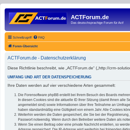
ACTForum.de
Das deutschsprachige Forum für Act!
Schnellzugriff
FAQ
Foren-Übersicht
ACTForum.de - Datenschutzerklärung
Diese Richtlinie beschreibt, wie „ACTForum.de“ („http://crm-solu
UMFANG UND ART DER DATENSPEICHERUNG
Ihre Daten werden auf vier verschiedene Arten gesammelt:
Die Forensoftware phpBB erstellt bei Ihrem Besuch des Boards mehrere
In diesen Cookies sind die aktuelle ID Ihrer Sitzung (damit Ihnen alle
angemeldet sind) sowie Informationen über Ihre Teilnahme an Umfragen 
haben standardmäßig eine Gültigkeit von einem Jahr. Alle Cookies könn
Weiterhin werden die Daten gespeichert, die Sie bei der Registrierung
Passwort notwendig. Wenn durch den Betreiber weitere Daten als notwend
Wenn Sie einen Beitrag oder eine private Nachricht erstellen, so werde
Adresse gespeichert. Die IP-Adresse wird weiterhin bei folgenden Akt