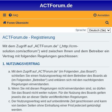
ACTForum.de
FAQ
Anmelden
S
Foren-Übersicht
u
Sprache:
c
ACTForum.de - Registrierung
h
Mit dem Zugriff auf „ACTForum.de“ („http://crm-
e
solution.com/actforum“) wird zwischen Ihnen und dem Betreiber ein
Vertrag mit folgenden Regelungen geschlossen:
1. NUTZUNGSVERTRAG
Mit dem Zugriff auf „ACTForum.de“ (im Folgenden „das Board“)
schließen Sie einen Nutzungsvertrag mit dem Betreiber des Boards ab
(im Folgenden „Betreiber“) und erklären sich mit den nachfolgenden
Regelungen einverstanden.
Wenn Sie mit diesen Regelungen nicht einverstanden sind, so dürfen
Sie das Board nicht weiter nutzen. Für die Nutzung des Boards gelten
jeweils die an dieser Stelle veröffentlichten Regelungen.
Der Nutzungsvertrag wird auf unbestimmte Zeit geschlossen und kann
von beiden Seiten ohne Einhaltung einer Frist jederzeit gekündigt
werden.