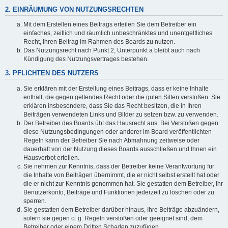
2. EINRÄUMUNG VON NUTZUNGSRECHTEN
Mit dem Erstellen eines Beitrags erteilen Sie dem Betreiber ein
einfaches, zeitlich und räumlich unbeschränktes und unentgeltliches
Recht, Ihren Beitrag im Rahmen des Boards zu nutzen.
Das Nutzungsrecht nach Punkt 2, Unterpunkt a bleibt auch nach
Kündigung des Nutzungsvertrages bestehen.
3. PFLICHTEN DES NUTZERS
Sie erklären mit der Erstellung eines Beitrags, dass er keine Inhalte
enthält, die gegen geltendes Recht oder die guten Sitten verstoßen. Sie
erklären insbesondere, dass Sie das Recht besitzen, die in Ihren
Beiträgen verwendeten Links und Bilder zu setzen bzw. zu verwenden.
Der Betreiber des Boards übt das Hausrecht aus. Bei Verstößen gegen
diese Nutzungsbedingungen oder anderer im Board veröffentlichten
Regeln kann der Betreiber Sie nach Abmahnung zeitweise oder
dauerhaft von der Nutzung dieses Boards ausschließen und Ihnen ein
Hausverbot erteilen.
Sie nehmen zur Kenntnis, dass der Betreiber keine Verantwortung für
die Inhalte von Beiträgen übernimmt, die er nicht selbst erstellt hat oder
die er nicht zur Kenntnis genommen hat. Sie gestatten dem Betreiber, Ihr
Benutzerkonto, Beiträge und Funktionen jederzeit zu löschen oder zu
sperren.
Sie gestatten dem Betreiber darüber hinaus, Ihre Beiträge abzuändern,
sofern sie gegen o. g. Regeln verstoßen oder geeignet sind, dem
Betreiber oder einem Dritten Schaden zuzufügen.