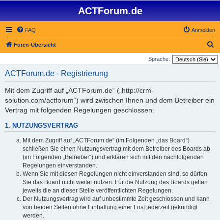
ACTForum.de
FAQ
Anmelden
S
Foren-Übersicht
u
Sprache:
c
ACTForum.de - Registrierung
h
Mit dem Zugriff auf „ACTForum.de“ („http://crm-
e
solution.com/actforum“) wird zwischen Ihnen und dem Betreiber ein
Vertrag mit folgenden Regelungen geschlossen:
1. NUTZUNGSVERTRAG
Mit dem Zugriff auf „ACTForum.de“ (im Folgenden „das Board“)
schließen Sie einen Nutzungsvertrag mit dem Betreiber des Boards ab
(im Folgenden „Betreiber“) und erklären sich mit den nachfolgenden
Regelungen einverstanden.
Wenn Sie mit diesen Regelungen nicht einverstanden sind, so dürfen
Sie das Board nicht weiter nutzen. Für die Nutzung des Boards gelten
jeweils die an dieser Stelle veröffentlichten Regelungen.
Der Nutzungsvertrag wird auf unbestimmte Zeit geschlossen und kann
von beiden Seiten ohne Einhaltung einer Frist jederzeit gekündigt
werden.