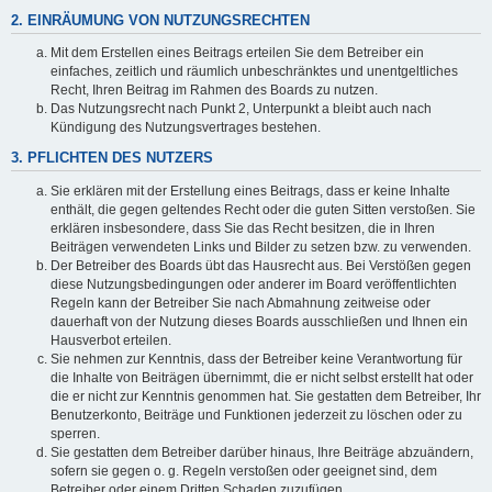
2. EINRÄUMUNG VON NUTZUNGSRECHTEN
Mit dem Erstellen eines Beitrags erteilen Sie dem Betreiber ein
einfaches, zeitlich und räumlich unbeschränktes und unentgeltliches
Recht, Ihren Beitrag im Rahmen des Boards zu nutzen.
Das Nutzungsrecht nach Punkt 2, Unterpunkt a bleibt auch nach
Kündigung des Nutzungsvertrages bestehen.
3. PFLICHTEN DES NUTZERS
Sie erklären mit der Erstellung eines Beitrags, dass er keine Inhalte
enthält, die gegen geltendes Recht oder die guten Sitten verstoßen. Sie
erklären insbesondere, dass Sie das Recht besitzen, die in Ihren
Beiträgen verwendeten Links und Bilder zu setzen bzw. zu verwenden.
Der Betreiber des Boards übt das Hausrecht aus. Bei Verstößen gegen
diese Nutzungsbedingungen oder anderer im Board veröffentlichten
Regeln kann der Betreiber Sie nach Abmahnung zeitweise oder
dauerhaft von der Nutzung dieses Boards ausschließen und Ihnen ein
Hausverbot erteilen.
Sie nehmen zur Kenntnis, dass der Betreiber keine Verantwortung für
die Inhalte von Beiträgen übernimmt, die er nicht selbst erstellt hat oder
die er nicht zur Kenntnis genommen hat. Sie gestatten dem Betreiber, Ihr
Benutzerkonto, Beiträge und Funktionen jederzeit zu löschen oder zu
sperren.
Sie gestatten dem Betreiber darüber hinaus, Ihre Beiträge abzuändern,
sofern sie gegen o. g. Regeln verstoßen oder geeignet sind, dem
Betreiber oder einem Dritten Schaden zuzufügen.