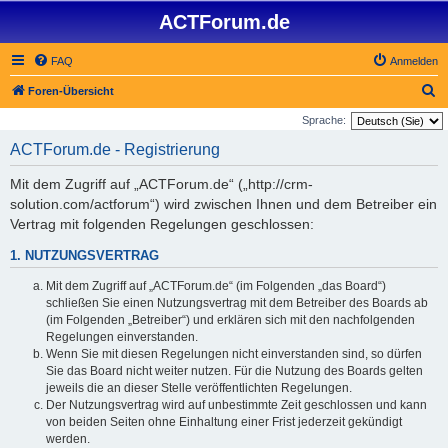
ACTForum.de
FAQ
Anmelden
S
Foren-Übersicht
u
Sprache:
c
ACTForum.de - Registrierung
h
Mit dem Zugriff auf „ACTForum.de“ („http://crm-
e
solution.com/actforum“) wird zwischen Ihnen und dem Betreiber ein
Vertrag mit folgenden Regelungen geschlossen:
1. NUTZUNGSVERTRAG
Mit dem Zugriff auf „ACTForum.de“ (im Folgenden „das Board“)
schließen Sie einen Nutzungsvertrag mit dem Betreiber des Boards ab
(im Folgenden „Betreiber“) und erklären sich mit den nachfolgenden
Regelungen einverstanden.
Wenn Sie mit diesen Regelungen nicht einverstanden sind, so dürfen
Sie das Board nicht weiter nutzen. Für die Nutzung des Boards gelten
jeweils die an dieser Stelle veröffentlichten Regelungen.
Der Nutzungsvertrag wird auf unbestimmte Zeit geschlossen und kann
von beiden Seiten ohne Einhaltung einer Frist jederzeit gekündigt
werden.