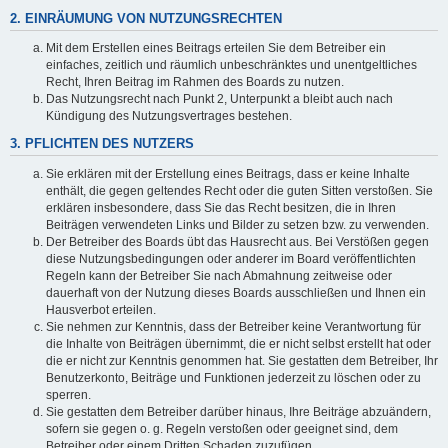
2. EINRÄUMUNG VON NUTZUNGSRECHTEN
Mit dem Erstellen eines Beitrags erteilen Sie dem Betreiber ein
einfaches, zeitlich und räumlich unbeschränktes und unentgeltliches
Recht, Ihren Beitrag im Rahmen des Boards zu nutzen.
Das Nutzungsrecht nach Punkt 2, Unterpunkt a bleibt auch nach
Kündigung des Nutzungsvertrages bestehen.
3. PFLICHTEN DES NUTZERS
Sie erklären mit der Erstellung eines Beitrags, dass er keine Inhalte
enthält, die gegen geltendes Recht oder die guten Sitten verstoßen. Sie
erklären insbesondere, dass Sie das Recht besitzen, die in Ihren
Beiträgen verwendeten Links und Bilder zu setzen bzw. zu verwenden.
Der Betreiber des Boards übt das Hausrecht aus. Bei Verstößen gegen
diese Nutzungsbedingungen oder anderer im Board veröffentlichten
Regeln kann der Betreiber Sie nach Abmahnung zeitweise oder
dauerhaft von der Nutzung dieses Boards ausschließen und Ihnen ein
Hausverbot erteilen.
Sie nehmen zur Kenntnis, dass der Betreiber keine Verantwortung für
die Inhalte von Beiträgen übernimmt, die er nicht selbst erstellt hat oder
die er nicht zur Kenntnis genommen hat. Sie gestatten dem Betreiber, Ihr
Benutzerkonto, Beiträge und Funktionen jederzeit zu löschen oder zu
sperren.
Sie gestatten dem Betreiber darüber hinaus, Ihre Beiträge abzuändern,
sofern sie gegen o. g. Regeln verstoßen oder geeignet sind, dem
Betreiber oder einem Dritten Schaden zuzufügen.