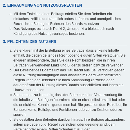
2. EINRÄUMUNG VON NUTZUNGSRECHTEN
Mit dem Erstellen eines Beitrags erteilen Sie dem Betreiber ein
einfaches, zeitlich und räumlich unbeschränktes und unentgeltliches
Recht, Ihren Beitrag im Rahmen des Boards zu nutzen.
Das Nutzungsrecht nach Punkt 2, Unterpunkt a bleibt auch nach
Kündigung des Nutzungsvertrages bestehen.
3. PFLICHTEN DES NUTZERS
Sie erklären mit der Erstellung eines Beitrags, dass er keine Inhalte
enthält, die gegen geltendes Recht oder die guten Sitten verstoßen. Sie
erklären insbesondere, dass Sie das Recht besitzen, die in Ihren
Beiträgen verwendeten Links und Bilder zu setzen bzw. zu verwenden.
Der Betreiber des Boards übt das Hausrecht aus. Bei Verstößen gegen
diese Nutzungsbedingungen oder anderer im Board veröffentlichten
Regeln kann der Betreiber Sie nach Abmahnung zeitweise oder
dauerhaft von der Nutzung dieses Boards ausschließen und Ihnen ein
Hausverbot erteilen.
Sie nehmen zur Kenntnis, dass der Betreiber keine Verantwortung für
die Inhalte von Beiträgen übernimmt, die er nicht selbst erstellt hat oder
die er nicht zur Kenntnis genommen hat. Sie gestatten dem Betreiber, Ihr
Benutzerkonto, Beiträge und Funktionen jederzeit zu löschen oder zu
sperren.
Sie gestatten dem Betreiber darüber hinaus, Ihre Beiträge abzuändern,
sofern sie gegen o. g. Regeln verstoßen oder geeignet sind, dem
Betreiber oder einem Dritten Schaden zuzufügen.