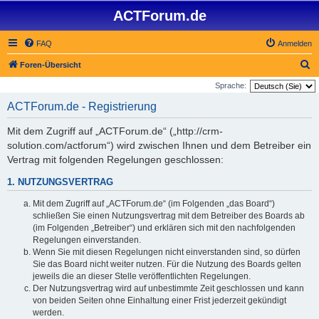
ACTForum.de
FAQ
Anmelden
S
Foren-Übersicht
u
Sprache:
c
ACTForum.de - Registrierung
h
Mit dem Zugriff auf „ACTForum.de“ („http://crm-
e
solution.com/actforum“) wird zwischen Ihnen und dem Betreiber ein
Vertrag mit folgenden Regelungen geschlossen:
1. NUTZUNGSVERTRAG
Mit dem Zugriff auf „ACTForum.de“ (im Folgenden „das Board“)
schließen Sie einen Nutzungsvertrag mit dem Betreiber des Boards ab
(im Folgenden „Betreiber“) und erklären sich mit den nachfolgenden
Regelungen einverstanden.
Wenn Sie mit diesen Regelungen nicht einverstanden sind, so dürfen
Sie das Board nicht weiter nutzen. Für die Nutzung des Boards gelten
jeweils die an dieser Stelle veröffentlichten Regelungen.
Der Nutzungsvertrag wird auf unbestimmte Zeit geschlossen und kann
von beiden Seiten ohne Einhaltung einer Frist jederzeit gekündigt
werden.