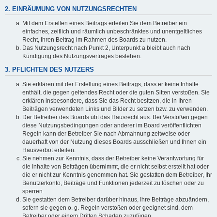
2. EINRÄUMUNG VON NUTZUNGSRECHTEN
Mit dem Erstellen eines Beitrags erteilen Sie dem Betreiber ein
einfaches, zeitlich und räumlich unbeschränktes und unentgeltliches
Recht, Ihren Beitrag im Rahmen des Boards zu nutzen.
Das Nutzungsrecht nach Punkt 2, Unterpunkt a bleibt auch nach
Kündigung des Nutzungsvertrages bestehen.
3. PFLICHTEN DES NUTZERS
Sie erklären mit der Erstellung eines Beitrags, dass er keine Inhalte
enthält, die gegen geltendes Recht oder die guten Sitten verstoßen. Sie
erklären insbesondere, dass Sie das Recht besitzen, die in Ihren
Beiträgen verwendeten Links und Bilder zu setzen bzw. zu verwenden.
Der Betreiber des Boards übt das Hausrecht aus. Bei Verstößen gegen
diese Nutzungsbedingungen oder anderer im Board veröffentlichten
Regeln kann der Betreiber Sie nach Abmahnung zeitweise oder
dauerhaft von der Nutzung dieses Boards ausschließen und Ihnen ein
Hausverbot erteilen.
Sie nehmen zur Kenntnis, dass der Betreiber keine Verantwortung für
die Inhalte von Beiträgen übernimmt, die er nicht selbst erstellt hat oder
die er nicht zur Kenntnis genommen hat. Sie gestatten dem Betreiber, Ihr
Benutzerkonto, Beiträge und Funktionen jederzeit zu löschen oder zu
sperren.
Sie gestatten dem Betreiber darüber hinaus, Ihre Beiträge abzuändern,
sofern sie gegen o. g. Regeln verstoßen oder geeignet sind, dem
Betreiber oder einem Dritten Schaden zuzufügen.