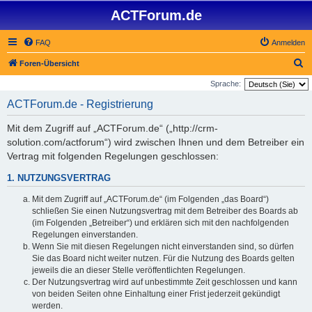
ACTForum.de
FAQ
Anmelden
S
Foren-Übersicht
u
Sprache:
c
ACTForum.de - Registrierung
h
Mit dem Zugriff auf „ACTForum.de“ („http://crm-
e
solution.com/actforum“) wird zwischen Ihnen und dem Betreiber ein
Vertrag mit folgenden Regelungen geschlossen:
1. NUTZUNGSVERTRAG
Mit dem Zugriff auf „ACTForum.de“ (im Folgenden „das Board“)
schließen Sie einen Nutzungsvertrag mit dem Betreiber des Boards ab
(im Folgenden „Betreiber“) und erklären sich mit den nachfolgenden
Regelungen einverstanden.
Wenn Sie mit diesen Regelungen nicht einverstanden sind, so dürfen
Sie das Board nicht weiter nutzen. Für die Nutzung des Boards gelten
jeweils die an dieser Stelle veröffentlichten Regelungen.
Der Nutzungsvertrag wird auf unbestimmte Zeit geschlossen und kann
von beiden Seiten ohne Einhaltung einer Frist jederzeit gekündigt
werden.