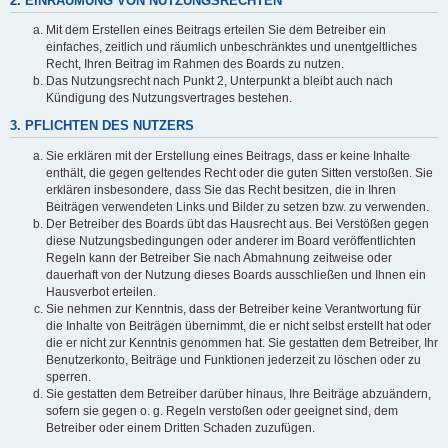
2. EINRÄUMUNG VON NUTZUNGSRECHTEN
Mit dem Erstellen eines Beitrags erteilen Sie dem Betreiber ein
einfaches, zeitlich und räumlich unbeschränktes und unentgeltliches
Recht, Ihren Beitrag im Rahmen des Boards zu nutzen.
Das Nutzungsrecht nach Punkt 2, Unterpunkt a bleibt auch nach
Kündigung des Nutzungsvertrages bestehen.
3. PFLICHTEN DES NUTZERS
Sie erklären mit der Erstellung eines Beitrags, dass er keine Inhalte
enthält, die gegen geltendes Recht oder die guten Sitten verstoßen. Sie
erklären insbesondere, dass Sie das Recht besitzen, die in Ihren
Beiträgen verwendeten Links und Bilder zu setzen bzw. zu verwenden.
Der Betreiber des Boards übt das Hausrecht aus. Bei Verstößen gegen
diese Nutzungsbedingungen oder anderer im Board veröffentlichten
Regeln kann der Betreiber Sie nach Abmahnung zeitweise oder
dauerhaft von der Nutzung dieses Boards ausschließen und Ihnen ein
Hausverbot erteilen.
Sie nehmen zur Kenntnis, dass der Betreiber keine Verantwortung für
die Inhalte von Beiträgen übernimmt, die er nicht selbst erstellt hat oder
die er nicht zur Kenntnis genommen hat. Sie gestatten dem Betreiber, Ihr
Benutzerkonto, Beiträge und Funktionen jederzeit zu löschen oder zu
sperren.
Sie gestatten dem Betreiber darüber hinaus, Ihre Beiträge abzuändern,
sofern sie gegen o. g. Regeln verstoßen oder geeignet sind, dem
Betreiber oder einem Dritten Schaden zuzufügen.