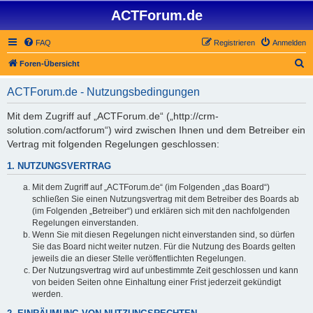
ACTForum.de
FAQ
Registrieren
Anmelden
S
Foren-Übersicht
u
ACTForum.de - Nutzungsbedingungen
c
h
Mit dem Zugriff auf „ACTForum.de“ („http://crm-
solution.com/actforum“) wird zwischen Ihnen und dem Betreiber ein
e
Vertrag mit folgenden Regelungen geschlossen:
1. NUTZUNGSVERTRAG
Mit dem Zugriff auf „ACTForum.de“ (im Folgenden „das Board“)
schließen Sie einen Nutzungsvertrag mit dem Betreiber des Boards ab
(im Folgenden „Betreiber“) und erklären sich mit den nachfolgenden
Regelungen einverstanden.
Wenn Sie mit diesen Regelungen nicht einverstanden sind, so dürfen
Sie das Board nicht weiter nutzen. Für die Nutzung des Boards gelten
jeweils die an dieser Stelle veröffentlichten Regelungen.
Der Nutzungsvertrag wird auf unbestimmte Zeit geschlossen und kann
von beiden Seiten ohne Einhaltung einer Frist jederzeit gekündigt
werden.