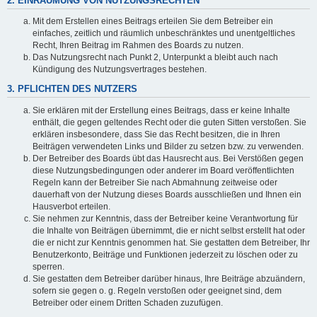
2. EINRÄUMUNG VON NUTZUNGSRECHTEN
Mit dem Erstellen eines Beitrags erteilen Sie dem Betreiber ein
einfaches, zeitlich und räumlich unbeschränktes und unentgeltliches
Recht, Ihren Beitrag im Rahmen des Boards zu nutzen.
Das Nutzungsrecht nach Punkt 2, Unterpunkt a bleibt auch nach
Kündigung des Nutzungsvertrages bestehen.
3. PFLICHTEN DES NUTZERS
Sie erklären mit der Erstellung eines Beitrags, dass er keine Inhalte
enthält, die gegen geltendes Recht oder die guten Sitten verstoßen. Sie
erklären insbesondere, dass Sie das Recht besitzen, die in Ihren
Beiträgen verwendeten Links und Bilder zu setzen bzw. zu verwenden.
Der Betreiber des Boards übt das Hausrecht aus. Bei Verstößen gegen
diese Nutzungsbedingungen oder anderer im Board veröffentlichten
Regeln kann der Betreiber Sie nach Abmahnung zeitweise oder
dauerhaft von der Nutzung dieses Boards ausschließen und Ihnen ein
Hausverbot erteilen.
Sie nehmen zur Kenntnis, dass der Betreiber keine Verantwortung für
die Inhalte von Beiträgen übernimmt, die er nicht selbst erstellt hat oder
die er nicht zur Kenntnis genommen hat. Sie gestatten dem Betreiber, Ihr
Benutzerkonto, Beiträge und Funktionen jederzeit zu löschen oder zu
sperren.
Sie gestatten dem Betreiber darüber hinaus, Ihre Beiträge abzuändern,
sofern sie gegen o. g. Regeln verstoßen oder geeignet sind, dem
Betreiber oder einem Dritten Schaden zuzufügen.