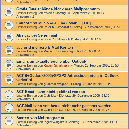
Antworten:
1
Große Dateianhänge blockieren Mailprogramm
Letzter Beitrag von
trofeo
«
Montag 20. September 2010, 10:14
Antworten:
2
Cannot find MESSAGE:line - oder ... [TIP]
Letzter Beitrag von
Peter A. Gebhardt
«
Freitag 17. September 2010, 09:51
Absturz bei Serienmail
Letzter Beitrag von
agentC
«
Mittwoch 11. August 2010, 17:10
act! und mehrere E-Mail-Konten
Letzter Beitrag von
Rainer
«
Donnerstag 8. April 2010, 09:04
Antworten:
2
Emails an aktuelle Suche über Outlook
Letzter Beitrag von
Robert Schellmann
«
Montag 22. Februar 2010, 16:56
Antworten:
3
ACT 6+Outlook2003+XPSP3-Adressbuch nicht in Outlook
verknüpf
Letzter Beitrag von
guenther-wagner
«
Freitag 5. Februar 2010, 11:13
ACT Email kann nicht geöffnet werden
Letzter Beitrag von
Gabriela
«
Dienstag 29. Dezember 2009, 18:39
Antworten:
3
ACT-Mail kann seit heute nicht mehr gestartet werden
Letzter Beitrag von
Gabriela
«
Samstag 26. Dezember 2009, 19:23
Starten von Mailprogramm
Letzter Beitrag von
Ingrid Weigoldt
«
Sonntag 13. Dezember 2009, 14:31
Antworten:
1