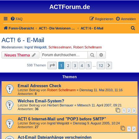
ACTForum.de
FAQ
Registrieren
Anmelden
S
Foren-Übersicht
ACT! - Die Versionen 2.x bis 6.x (auch ACT! 2000)
ACT! 6 - E-Mail
u
ACT! 6 - E-Mail
c
Moderatoren:
Ingrid Weigoldt
,
Schlesselmann
,
Robert Schellmann
h
Suche
Erweiterte Suche
Neues Thema
e
Seite
1
von
12
1
2
3
4
5
12
Nächste
598 Themen
…
Themen
Email Adressen Check
Letzter Beitrag von
Robert Schellmann
«
Dienstag 11. Mai 2010, 11:16
Antworten:
8
Welches Email-System?
Letzter Beitrag von
Herbert Bernauer
«
Mittwoch 11. April 2007, 09:21
Antworten:
36
1
2
3
ACT! 6 Internet-Mail und "POP3 before SMTP"
Letzter Beitrag von
Ingrid Weigoldt
«
Dienstag 9. August 2005, 10:24
Antworten:
27
1
2
Act-Email Dateianhänge verschwinden