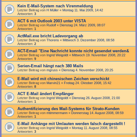
Kein E-Mail-System nach Virenmeldung
Letzter Beitrag von
H Müller
«
Montag 11. Mai 2009, 14:42
Antworten:
3
ACT 6 mit Outlook 2003 unter VISTA
Letzter Beitrag von
Rudolf
«
Dienstag 24. März 2009, 08:07
Antworten:
1
ActMail.exe bricht Ladevorgang ab
Letzter Beitrag von
Thorens
«
Mittwoch 3. Dezember 2008, 08:58
Antworten:
2
ACT-Email "Eine Nachricht konnte nicht gesendet werden&
Letzter Beitrag von
Ingrid Weigoldt
«
Mittwoch 19. November 2008, 20:22
Antworten:
9
Serien-Email hängt nach 380 Mails
Letzter Beitrag von
mgruss
«
Dienstag 4. November 2008, 20:25
E-Mail wird mit chinesischen Zeichen verschickt
Letzter Beitrag von
Marvin21
«
Freitag 24. Oktober 2008, 15:42
Antworten:
8
ACT E-Mail ändert Empfänger
Letzter Beitrag von
Ingrid Weigoldt
«
Dienstag 26. August 2008, 21:00
Antworten:
1
Authentifizierung des Mail-Systems für Strato-Kunden
Letzter Beitrag von
mtimmermann
«
Donnerstag 14. August 2008, 08:59
Antworten:
1
E-Mail Anhänge mit Umlauten werden falsch dargestellt !
Letzter Beitrag von
Ingrid Weigoldt
«
Montag 11. August 2008, 08:55
Antworten:
3