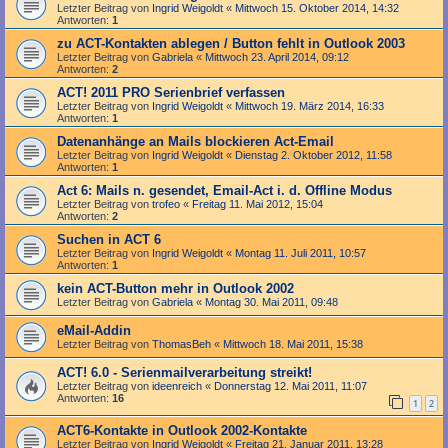
Letzter Beitrag von
Ingrid Weigoldt
«
Mittwoch 15. Oktober 2014, 14:32
Antworten:
1
zu ACT-Kontakten ablegen / Button fehlt in Outlook 2003
Letzter Beitrag von
Gabriela
«
Mittwoch 23. April 2014, 09:12
Antworten:
2
ACT! 2011 PRO Serienbrief verfassen
Letzter Beitrag von
Ingrid Weigoldt
«
Mittwoch 19. März 2014, 16:33
Antworten:
1
Datenanhänge an Mails blockieren Act-Email
Letzter Beitrag von
Ingrid Weigoldt
«
Dienstag 2. Oktober 2012, 11:58
Antworten:
1
Act 6: Mails n. gesendet, Email-Act i. d. Offline Modus
Letzter Beitrag von
trofeo
«
Freitag 11. Mai 2012, 15:04
Antworten:
2
Suchen in ACT 6
Letzter Beitrag von
Ingrid Weigoldt
«
Montag 11. Juli 2011, 10:57
Antworten:
1
kein ACT-Button mehr in Outlook 2002
Letzter Beitrag von
Gabriela
«
Montag 30. Mai 2011, 09:48
eMail-Addin
Letzter Beitrag von
ThomasBeh
«
Mittwoch 18. Mai 2011, 15:38
ACT! 6.0 - Serienmailverarbeitung streikt!
Letzter Beitrag von
ideenreich
«
Donnerstag 12. Mai 2011, 11:07
Antworten:
16
1
2
ACT6-Kontakte in Outlook 2002-Kontakte
Letzter Beitrag von
Ingrid Weigoldt
«
Freitag 21. Januar 2011, 13:28