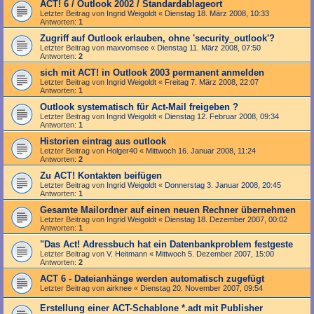
ACT! 6 / Outlook 2002 / Standardablageort
Letzter Beitrag von
Ingrid Weigoldt
«
Dienstag 18. März 2008, 10:33
Antworten:
1
Zugriff auf Outlook erlauben, ohne 'security_outlook'?
Letzter Beitrag von
maxvomsee
«
Dienstag 11. März 2008, 07:50
Antworten:
2
sich mit ACT! in Outlook 2003 permanent anmelden
Letzter Beitrag von
Ingrid Weigoldt
«
Freitag 7. März 2008, 22:07
Antworten:
1
Outlook systematisch für Act-Mail freigeben ?
Letzter Beitrag von
Ingrid Weigoldt
«
Dienstag 12. Februar 2008, 09:34
Antworten:
1
Historien eintrag aus outlook
Letzter Beitrag von
Holger40
«
Mittwoch 16. Januar 2008, 11:24
Antworten:
2
Zu ACT! Kontakten beifügen
Letzter Beitrag von
Ingrid Weigoldt
«
Donnerstag 3. Januar 2008, 20:45
Antworten:
1
Gesamte Mailordner auf einen neuen Rechner übernehmen
Letzter Beitrag von
Ingrid Weigoldt
«
Dienstag 18. Dezember 2007, 00:02
Antworten:
1
"Das Act! Adressbuch hat ein Datenbankproblem festgeste
Letzter Beitrag von
V. Heitmann
«
Mittwoch 5. Dezember 2007, 15:00
Antworten:
2
ACT 6 - Dateianhänge werden automatisch zugefügt
Letzter Beitrag von
airknee
«
Dienstag 20. November 2007, 09:54
Erstellung einer ACT-Schablone *.adt mit Publisher