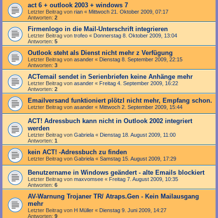
act 6 + outlook 2003 + windows 7
Letzter Beitrag von
rian
«
Mittwoch 21. Oktober 2009, 07:17
Antworten:
2
Firmenlogo in die Mail-Unterschrift integrieren
Letzter Beitrag von
trofeo
«
Donnerstag 8. Oktober 2009, 13:04
Antworten:
5
Outlook steht als Dienst nicht mehr z Verfügung
Letzter Beitrag von
asander
«
Dienstag 8. September 2009, 22:15
Antworten:
3
ACTemail sendet in Serienbriefen keine Anhänge mehr
Letzter Beitrag von
asander
«
Freitag 4. September 2009, 16:22
Antworten:
2
Emailversand funktioniert plötzl nicht mehr, Empfang schon.
Letzter Beitrag von
asander
«
Mittwoch 2. September 2009, 15:44
ACT! Adressbuch kann nicht in Outlook 2002 integriert
werden
Letzter Beitrag von
Gabriela
«
Dienstag 18. August 2009, 11:00
Antworten:
1
kein ACT! -Adressbuch zu finden
Letzter Beitrag von
Gabriela
«
Samstag 15. August 2009, 17:29
Benutzername in Windows geändert - alte Emails blockiert
Letzter Beitrag von
maxvomsee
«
Freitag 7. August 2009, 10:35
Antworten:
6
AV-Warnung Trojaner TR/ Atraps.Gen - Kein Mailausgang
mehr
Letzter Beitrag von
H Müller
«
Dienstag 9. Juni 2009, 14:27
Antworten:
9