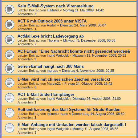
Kein E-Mail-System nach Virenmeldung
Letzter Beitrag von
H Müller
«
Montag 11. Mai 2009, 14:42
Antworten:
3
ACT 6 mit Outlook 2003 unter VISTA
Letzter Beitrag von
Rudolf
«
Dienstag 24. März 2009, 08:07
Antworten:
1
ActMail.exe bricht Ladevorgang ab
Letzter Beitrag von
Thorens
«
Mittwoch 3. Dezember 2008, 08:58
Antworten:
2
ACT-Email "Eine Nachricht konnte nicht gesendet werden&
Letzter Beitrag von
Ingrid Weigoldt
«
Mittwoch 19. November 2008, 20:22
Antworten:
9
Serien-Email hängt nach 380 Mails
Letzter Beitrag von
mgruss
«
Dienstag 4. November 2008, 20:25
E-Mail wird mit chinesischen Zeichen verschickt
Letzter Beitrag von
Marvin21
«
Freitag 24. Oktober 2008, 15:42
Antworten:
8
ACT E-Mail ändert Empfänger
Letzter Beitrag von
Ingrid Weigoldt
«
Dienstag 26. August 2008, 21:00
Antworten:
1
Authentifizierung des Mail-Systems für Strato-Kunden
Letzter Beitrag von
mtimmermann
«
Donnerstag 14. August 2008, 08:59
Antworten:
1
E-Mail Anhänge mit Umlauten werden falsch dargestellt !
Letzter Beitrag von
Ingrid Weigoldt
«
Montag 11. August 2008, 08:55
Antworten:
3