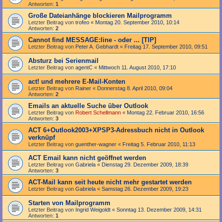
Antworten:
1
Große Dateianhänge blockieren Mailprogramm
Letzter Beitrag von
trofeo
«
Montag 20. September 2010, 10:14
Antworten:
2
Cannot find MESSAGE:line - oder ... [TIP]
Letzter Beitrag von
Peter A. Gebhardt
«
Freitag 17. September 2010, 09:51
Absturz bei Serienmail
Letzter Beitrag von
agentC
«
Mittwoch 11. August 2010, 17:10
act! und mehrere E-Mail-Konten
Letzter Beitrag von
Rainer
«
Donnerstag 8. April 2010, 09:04
Antworten:
2
Emails an aktuelle Suche über Outlook
Letzter Beitrag von
Robert Schellmann
«
Montag 22. Februar 2010, 16:56
Antworten:
3
ACT 6+Outlook2003+XPSP3-Adressbuch nicht in Outlook
verknüpf
Letzter Beitrag von
guenther-wagner
«
Freitag 5. Februar 2010, 11:13
ACT Email kann nicht geöffnet werden
Letzter Beitrag von
Gabriela
«
Dienstag 29. Dezember 2009, 18:39
Antworten:
3
ACT-Mail kann seit heute nicht mehr gestartet werden
Letzter Beitrag von
Gabriela
«
Samstag 26. Dezember 2009, 19:23
Starten von Mailprogramm
Letzter Beitrag von
Ingrid Weigoldt
«
Sonntag 13. Dezember 2009, 14:31
Antworten:
1