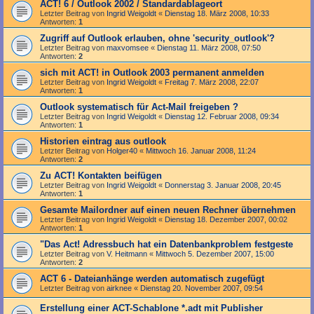
ACT! 6 / Outlook 2002 / Standardablageort
Letzter Beitrag von
Ingrid Weigoldt
«
Dienstag 18. März 2008, 10:33
Antworten:
1
Zugriff auf Outlook erlauben, ohne 'security_outlook'?
Letzter Beitrag von
maxvomsee
«
Dienstag 11. März 2008, 07:50
Antworten:
2
sich mit ACT! in Outlook 2003 permanent anmelden
Letzter Beitrag von
Ingrid Weigoldt
«
Freitag 7. März 2008, 22:07
Antworten:
1
Outlook systematisch für Act-Mail freigeben ?
Letzter Beitrag von
Ingrid Weigoldt
«
Dienstag 12. Februar 2008, 09:34
Antworten:
1
Historien eintrag aus outlook
Letzter Beitrag von
Holger40
«
Mittwoch 16. Januar 2008, 11:24
Antworten:
2
Zu ACT! Kontakten beifügen
Letzter Beitrag von
Ingrid Weigoldt
«
Donnerstag 3. Januar 2008, 20:45
Antworten:
1
Gesamte Mailordner auf einen neuen Rechner übernehmen
Letzter Beitrag von
Ingrid Weigoldt
«
Dienstag 18. Dezember 2007, 00:02
Antworten:
1
"Das Act! Adressbuch hat ein Datenbankproblem festgeste
Letzter Beitrag von
V. Heitmann
«
Mittwoch 5. Dezember 2007, 15:00
Antworten:
2
ACT 6 - Dateianhänge werden automatisch zugefügt
Letzter Beitrag von
airknee
«
Dienstag 20. November 2007, 09:54
Erstellung einer ACT-Schablone *.adt mit Publisher