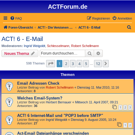
ACTForum.de
FAQ
Registrieren
Anmelden
S
Foren-Übersicht
ACT! - Die Versionen 2.x bis 6.x (auch ACT! 2000)
ACT! 6 - E-Mail
u
ACT! 6 - E-Mail
c
Moderatoren:
Ingrid Weigoldt
,
Schlesselmann
,
Robert Schellmann
h
Suche
Erweiterte Suche
Neues Thema
e
Seite
1
von
12
1
2
3
4
5
12
Nächste
598 Themen
…
Themen
Email Adressen Check
Letzter Beitrag von
Robert Schellmann
«
Dienstag 11. Mai 2010, 11:16
Antworten:
8
Welches Email-System?
Letzter Beitrag von
Herbert Bernauer
«
Mittwoch 11. April 2007, 09:21
Antworten:
36
1
2
3
ACT! 6 Internet-Mail und "POP3 before SMTP"
Letzter Beitrag von
Ingrid Weigoldt
«
Dienstag 9. August 2005, 10:24
Antworten:
27
1
2
Act-Email Dateianhänge verschwinden