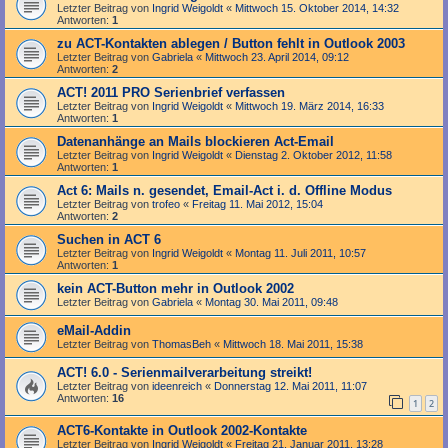
Letzter Beitrag von
Ingrid Weigoldt
«
Mittwoch 15. Oktober 2014, 14:32
Antworten:
1
zu ACT-Kontakten ablegen / Button fehlt in Outlook 2003
Letzter Beitrag von
Gabriela
«
Mittwoch 23. April 2014, 09:12
Antworten:
2
ACT! 2011 PRO Serienbrief verfassen
Letzter Beitrag von
Ingrid Weigoldt
«
Mittwoch 19. März 2014, 16:33
Antworten:
1
Datenanhänge an Mails blockieren Act-Email
Letzter Beitrag von
Ingrid Weigoldt
«
Dienstag 2. Oktober 2012, 11:58
Antworten:
1
Act 6: Mails n. gesendet, Email-Act i. d. Offline Modus
Letzter Beitrag von
trofeo
«
Freitag 11. Mai 2012, 15:04
Antworten:
2
Suchen in ACT 6
Letzter Beitrag von
Ingrid Weigoldt
«
Montag 11. Juli 2011, 10:57
Antworten:
1
kein ACT-Button mehr in Outlook 2002
Letzter Beitrag von
Gabriela
«
Montag 30. Mai 2011, 09:48
eMail-Addin
Letzter Beitrag von
ThomasBeh
«
Mittwoch 18. Mai 2011, 15:38
ACT! 6.0 - Serienmailverarbeitung streikt!
Letzter Beitrag von
ideenreich
«
Donnerstag 12. Mai 2011, 11:07
Antworten:
16
1
2
ACT6-Kontakte in Outlook 2002-Kontakte
Letzter Beitrag von
Ingrid Weigoldt
«
Freitag 21. Januar 2011, 13:28