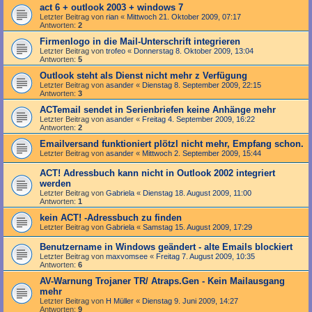
act 6 + outlook 2003 + windows 7
Letzter Beitrag von
rian
«
Mittwoch 21. Oktober 2009, 07:17
Antworten:
2
Firmenlogo in die Mail-Unterschrift integrieren
Letzter Beitrag von
trofeo
«
Donnerstag 8. Oktober 2009, 13:04
Antworten:
5
Outlook steht als Dienst nicht mehr z Verfügung
Letzter Beitrag von
asander
«
Dienstag 8. September 2009, 22:15
Antworten:
3
ACTemail sendet in Serienbriefen keine Anhänge mehr
Letzter Beitrag von
asander
«
Freitag 4. September 2009, 16:22
Antworten:
2
Emailversand funktioniert plötzl nicht mehr, Empfang schon.
Letzter Beitrag von
asander
«
Mittwoch 2. September 2009, 15:44
ACT! Adressbuch kann nicht in Outlook 2002 integriert
werden
Letzter Beitrag von
Gabriela
«
Dienstag 18. August 2009, 11:00
Antworten:
1
kein ACT! -Adressbuch zu finden
Letzter Beitrag von
Gabriela
«
Samstag 15. August 2009, 17:29
Benutzername in Windows geändert - alte Emails blockiert
Letzter Beitrag von
maxvomsee
«
Freitag 7. August 2009, 10:35
Antworten:
6
AV-Warnung Trojaner TR/ Atraps.Gen - Kein Mailausgang
mehr
Letzter Beitrag von
H Müller
«
Dienstag 9. Juni 2009, 14:27
Antworten:
9