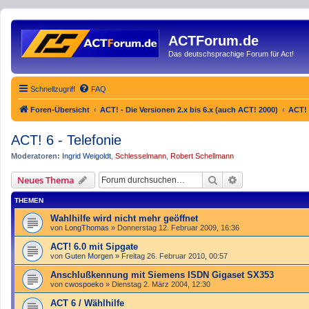
ACTForum.de
Das deutschsprachige Forum für Act!
Schnellzugriff
FAQ
Foren-Übersicht
ACT! - Die Versionen 2.x bis 6.x (auch ACT! 2000)
ACT! 
ACT! 6 - Telefonie
Moderatoren:
Ingrid Weigoldt
,
Schlesselmann
,
Robert Schellmann
Suche
Erweiterte Such
Neues Thema
THEMEN
Wahlhilfe wird nicht mehr geöffnet
von
LongThomas
»
Donnerstag 12. Februar 2009, 16:36
ACT! 6.0 mit Sipgate
von
Guten Morgen
»
Freitag 26. Februar 2010, 00:57
Anschlußkennung mit Siemens ISDN Gigaset SX353
von
cwospoeko
»
Dienstag 2. März 2004, 12:30
ACT 6 / Wählhilfe