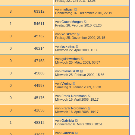
Freitag 22. April 2011, 12:05
von
mulligan
3
63312
Donnerstag 16. Dezember 2010, 22:19
von
Guten Morgen
1
54611
Freitag 26. Februar 2010, 01:26
von
xc-skater
0
45732
Freitag 25. Dezember 2009, 23:15
von
lackytina
0
46214
Mittwoch 22. April 2009, 11:06
von
guidowittfoth
0
47158
Mittwoch 25. März 2009, 08:57
von
rakkas0410
0
45868
Mittwoch 25. Februar 2009, 15:36
von
Viering
0
44997
Samstag 3. Januar 2009, 16:20
von
Frank Nordmann
0
45176
Mittwoch 16. April 2008, 19:17
von
Frank Nordmann
0
42656
Mittwoch 16. April 2008, 19:17
von
Gabriela
1
48312
Donnerstag 6. März 2008, 10:51
von
Gabriela