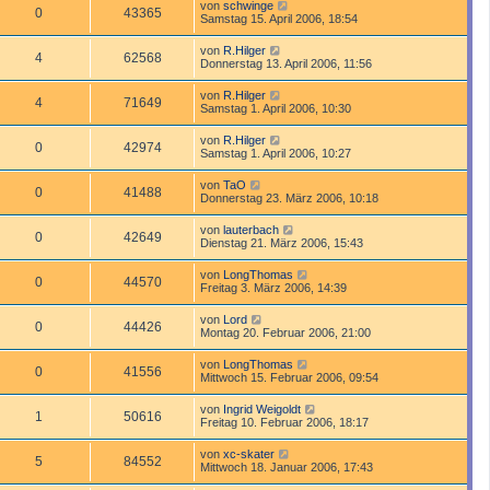
von
schwinge
0
43365
Samstag 15. April 2006, 18:54
von
R.Hilger
4
62568
Donnerstag 13. April 2006, 11:56
von
R.Hilger
4
71649
Samstag 1. April 2006, 10:30
von
R.Hilger
0
42974
Samstag 1. April 2006, 10:27
von
TaO
0
41488
Donnerstag 23. März 2006, 10:18
von
lauterbach
0
42649
Dienstag 21. März 2006, 15:43
von
LongThomas
0
44570
Freitag 3. März 2006, 14:39
von
Lord
0
44426
Montag 20. Februar 2006, 21:00
von
LongThomas
0
41556
Mittwoch 15. Februar 2006, 09:54
von
Ingrid Weigoldt
1
50616
Freitag 10. Februar 2006, 18:17
von
xc-skater
5
84552
Mittwoch 18. Januar 2006, 17:43