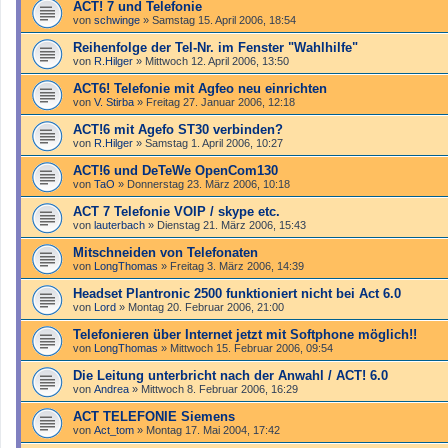
ACT! 7 und Telefonie
von
schwinge
»
Samstag 15. April 2006, 18:54
Reihenfolge der Tel-Nr. im Fenster "Wahlhilfe"
von
R.Hilger
»
Mittwoch 12. April 2006, 13:50
ACT6! Telefonie mit Agfeo neu einrichten
von
V. Stirba
»
Freitag 27. Januar 2006, 12:18
ACT!6 mit Agefo ST30 verbinden?
von
R.Hilger
»
Samstag 1. April 2006, 10:27
ACT!6 und DeTeWe OpenCom130
von
TaO
»
Donnerstag 23. März 2006, 10:18
ACT 7 Telefonie VOIP / skype etc.
von
lauterbach
»
Dienstag 21. März 2006, 15:43
Mitschneiden von Telefonaten
von
LongThomas
»
Freitag 3. März 2006, 14:39
Headset Plantronic 2500 funktioniert nicht bei Act 6.0
von
Lord
»
Montag 20. Februar 2006, 21:00
Telefonieren über Internet jetzt mit Softphone möglich!!
von
LongThomas
»
Mittwoch 15. Februar 2006, 09:54
Die Leitung unterbricht nach der Anwahl / ACT! 6.0
von
Andrea
»
Mittwoch 8. Februar 2006, 16:29
ACT TELEFONIE Siemens
von
Act_tom
»
Montag 17. Mai 2004, 17:42