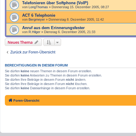
Telefonieren über Softphone (VoIP)
von
LongThomas
»
Donnerstag 15. Dezember 2005, 08:27
ACT 6 Telephonie
von
Bergmeyer
»
Donnerstag 8. Dezember 2005, 11:42
Anruf aus dem Erinnerungsfester
von
R.Hilger
»
Dienstag 6. Dezember 2005, 21:33
Neues Thema
Zurück zur Foren-Übersicht
BERECHTIGUNGEN IN DIESEM FORUM
Sie dürfen
keine
neuen Themen in diesem Forum erstellen.
Sie dürfen
keine
Antworten zu Themen in diesem Forum erstellen.
Sie dürfen Ihre Beiträge in diesem Forum
nicht
ändern.
Sie dürfen Ihre Beiträge in diesem Forum
nicht
löschen.
Sie dürfen
keine
Dateianhänge in diesem Forum erstellen.
Foren-Übersicht