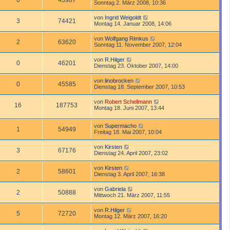
0
43987
Sonntag 2. März 2008, 10:36
von
Ingrid Weigoldt
3
74421
Montag 14. Januar 2008, 14:06
von
Wolfgang Rimkus
2
63620
Sonntag 11. November 2007, 12:04
von
R.Hilger
0
46201
Dienstag 23. Oktober 2007, 14:00
von
linobrocken
0
45585
Dienstag 18. September 2007, 10:53
von
Robert Schellmann
16
187753
Montag 18. Juni 2007, 13:44
von
Supermacho
1
54949
Freitag 18. Mai 2007, 10:04
von
Kirsten
3
67176
Dienstag 24. April 2007, 23:02
von
Kirsten
2
58601
Dienstag 3. April 2007, 16:38
von
Gabriela
2
50888
Mittwoch 21. März 2007, 11:55
von
R.Hilger
5
72720
Montag 12. März 2007, 16:20