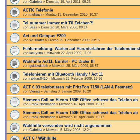
von
Gabriela
»
Dienstag 19. April 2011, 09:23
ACT!6 Telefonie
von
mulligan
»
Montag 13. Dezember 2010, 10:37
Tel nummer immer mit T0 Zeichen?!
von
Sass
»
Dienstag 28. März 2006, 09:14
Act und Octopus F200
von
xc-skater
»
Freitag 25. Dezember 2009, 23:15
Fehlermeldung: Warten auf Herunterfahren der Telefondiens
von
lackytina
»
Mittwoch 22. April 2009, 11:06
Wahlhilfe Act11, Euritel - PC Dialer III
von
guidowittfoth
»
Mittwoch 25. März 2009, 08:57
Telefonieren mit Bluetooth Handy / Act 11
von
rakkas0410
»
Mittwoch 25. Februar 2009, 15:36
ACT 6.03 telefonieren mit FritzFon 7150 (LAN & Festnetz)
von
Viering
»
Samstag 3. Januar 2009, 16:20
Siemens Call an Hicom 150E Office schiesst das Telefon ab
von
Frank Nordmann
»
Mittwoch 16. April 2008, 19:17
Siemens Call an Hicom 150E Office schiesst das Telefon ab
von
Frank Nordmann
»
Mittwoch 16. April 2008, 19:17
Wahlhilfe verwenden wird nicht angenommen
von
Gabriela
»
Mittwoch 5. März 2008, 12:24
ACT 6 / Wählhilfe