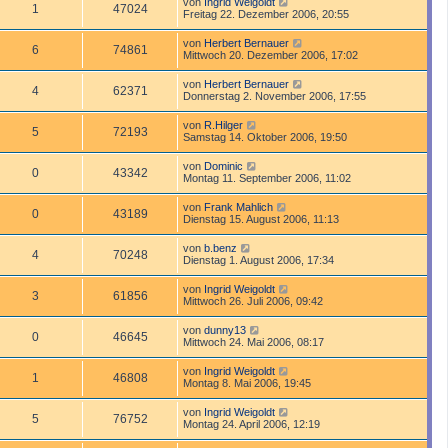
von
Ingrid Weigoldt
1
47024
Freitag 22. Dezember 2006, 20:55
von
Herbert Bernauer
6
74861
Mittwoch 20. Dezember 2006, 17:02
von
Herbert Bernauer
4
62371
Donnerstag 2. November 2006, 17:55
von
R.Hilger
5
72193
Samstag 14. Oktober 2006, 19:50
von
Dominic
0
43342
Montag 11. September 2006, 11:02
von
Frank Mahlich
0
43189
Dienstag 15. August 2006, 11:13
von
b.benz
4
70248
Dienstag 1. August 2006, 17:34
von
Ingrid Weigoldt
3
61856
Mittwoch 26. Juli 2006, 09:42
von
dunny13
0
46645
Mittwoch 24. Mai 2006, 08:17
von
Ingrid Weigoldt
1
46808
Montag 8. Mai 2006, 19:45
von
Ingrid Weigoldt
5
76752
Montag 24. April 2006, 12:19