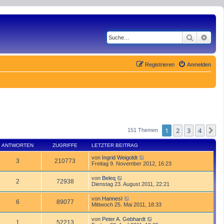
Suche
Erwe
Registrieren
Anmelden
1
2
3
4
N
151 Themen
ANTWORTEN
ZUGRIFFE
LETZTER BEITRAG
von
Ingrid Weigoldt
3
210773
Freitag 9. November 2012, 16:23
von
Beleq
2
72938
Dienstag 23. August 2011, 22:21
von
HannesI
6
89077
Mittwoch 25. Mai 2011, 18:33
von
Peter A. Gebhardt
1
52213