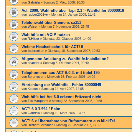
von
Gabriela
»
Sonntag 2. März 2008, 10:36
Act! 2000: Wahlhilfe über Tapi 2.1 > Wahlfehler 80000018
von
rubber2001ye
»
Montag 14. Januar 2008, 11:41
Telefonwahl über Siemens sx353
von
Walser
»
Montag 7. November 2005, 23:45
Wahlhilfe mit VOIP nutzen
von
R.Hilger
»
Dienstag 23. Oktober 2007, 14:00
Welche Headsettechnik für ACT! 6
von
linobrocken
»
Dienstag 18. September 2007, 10:53
Allgemeine Anleitung zu Wahlhilfe-Installation?
von
asander
»
Sonntag 3. Oktober 2004, 20:40
Telephonieren aus ACT 6.0.3. mit tiptel 195
von
Bergmeyer
»
Mittwoch 15. Februar 2006, 14:09
Einrichtung der Wahlhilfe - Fehler 80000049
von
Kirsten
»
Samstag 14. April 2007, 14:05
Wahlhilfe bei Act!6.0 erkennt Fritzcard nicht
von
Tilo Marquardt
»
Montag 22. September 2003, 10:58
ACT! 6.0.3.994 / Palm
von
Gabriela
»
Montag 19. März 2007, 13:37
ACT! 6 > Übernahme von Rufnummern aus klickTel
von
Herbert Bernauer
»
Montag 22. Januar 2007, 17:17