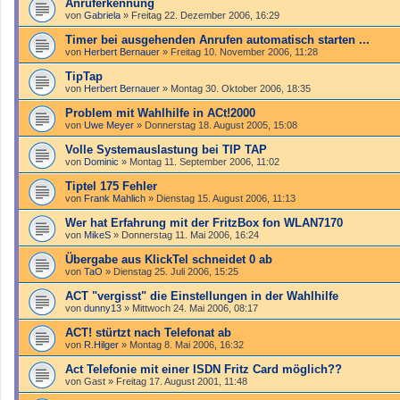
Anruferkennung
von
Gabriela
»
Freitag 22. Dezember 2006, 16:29
Timer bei ausgehenden Anrufen automatisch starten ...
von
Herbert Bernauer
»
Freitag 10. November 2006, 11:28
TipTap
von
Herbert Bernauer
»
Montag 30. Oktober 2006, 18:35
Problem mit Wahlhilfe in ACt!2000
von
Uwe Meyer
»
Donnerstag 18. August 2005, 15:08
Volle Systemauslastung bei TIP TAP
von
Dominic
»
Montag 11. September 2006, 11:02
Tiptel 175 Fehler
von
Frank Mahlich
»
Dienstag 15. August 2006, 11:13
Wer hat Erfahrung mit der FritzBox fon WLAN7170
von
MikeS
»
Donnerstag 11. Mai 2006, 16:24
Übergabe aus KlickTel schneidet 0 ab
von
TaO
»
Dienstag 25. Juli 2006, 15:25
ACT "vergisst" die Einstellungen in der Wahlhilfe
von
dunny13
»
Mittwoch 24. Mai 2006, 08:17
ACT! stürtzt nach Telefonat ab
von
R.Hilger
»
Montag 8. Mai 2006, 16:32
Act Telefonie mit einer ISDN Fritz Card möglich??
von
Gast
»
Freitag 17. August 2001, 11:48