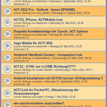
Letzter Beitrag von
Reinhard
«
Samstag 1. September 2012, 11:44
Antworten:
1
ACT 2012 Pro - Outlook - Itunes (IPHONE)
Letzter Beitrag von
crm_admin
«
Dienstag 17. Januar 2012, 14:34
ACT!11, IPhone, ACT!Mobile Live
Letzter Beitrag von
phwerner
«
Dienstag 31. Mai 2011, 22:26
Antworten:
7
Doppelte Kontakteinträge bei Synchr. ACT /iphone
Letzter Beitrag von
phwerner
«
Montag 30. Mai 2011, 19:32
Antworten:
1
Sage Mobile für ACT! 2011
Letzter Beitrag von
phwerner
«
Montag 30. Mai 2011, 19:25
Antworten:
5
Vergleich Handheld Contact - Companion Link
Letzter Beitrag von
Backoffice1
«
Donnerstag 24. März 2011, 09:18
Antworten:
5
ACT12 - SYNC nur in EINE Richtung!!!???
Letzter Beitrag von
Guido Sander
«
Donnerstag 3. März 2011, 09:17
Antworten:
2
Android-Smartphone mit ACT!10 syncen->Erfolgsmeldung !!
Letzter Beitrag von
peter
«
Dienstag 21. September 2010, 17:14
Antworten:
10
ACT!-Link for Pocket-PC, Aktualisierung der
Voraussetzungen
Letzter Beitrag von
kegel
«
Freitag 7. Mai 2010, 12:19
wie synchronisation ausschalten?
Letzter Beitrag von
asander
«
Donnerstag 25. Februar 2010, 22:16