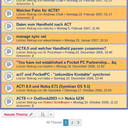
Letzter Beitrag von
Andreas Chall
«
Sonntag 18. Februar 2007, 01:23
Antworten:
1
Welcher Palm für ACT8?
Letzter Beitrag von
Andreas Chall
«
Sonntag 18. Februar 2007, 01:17
Antworten:
2
Daten vom Handheld nach ACT
Letzter Beitrag von
mischu
«
Montag 5. Februar 2007, 11:46
manage sync set
Letzter Beitrag von
wteuchmann
«
Montag 29. Januar 2007, 20:14
ACT8.0 und welcher Handheld passen zusammen?
Letzter Beitrag von
N. Prochnow
«
Freitag 22. Dezember 2006, 15:46
Antworten:
2
"You have not established a Pocket PC Partnership... &q
Letzter Beitrag von
boehm
«
Montag 18. Dezember 2006, 12:30
act7 und PocketPC - "sekundäre Kontakte" synchroni
Letzter Beitrag von
habu
«
Sonntag 10. Dezember 2006, 13:46
ACT! 8.0 und Nokia E71 (Symbian OS 9.1)
Letzter Beitrag von
Mr-Sunshine
«
Dienstag 17. Oktober 2006, 22:59
ACT8 <-> Outllook2003 <-> Nokia 6230
Letzter Beitrag von
Robert Schellmann
«
Montag 16. Oktober 2006, 11:22
Antworten:
2
Neues Thema
1
2
Nächste
80 Themen