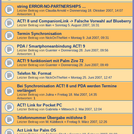
string ERROR-NO-PARTNERSHIPS ...
Letzter Beitrag von
Claudia Arnold
«
Donnerstag 18. Oktober 2007, 14:07
Antworten:
1
ACT! 8 und CompanionLink -> Falsche Vorwahl auf Blueberry
Letzter Beitrag von
lilain
«
Sonntag 5. August 2007, 16:31
Termin Synchronisation
Letzter Beitrag von
NickOnTheNet
«
Montag 9. Juli 2007, 09:31
PDA / Smartphoneanbindung ACT! 9
Letzter Beitrag von
Guenter
«
Donnerstag 28. Juni 2007, 09:56
Antworten:
1
ACT! 9 funktioniert mit Palm Zire 72
Letzter Beitrag von
Guenter
«
Donnerstag 28. Juni 2007, 09:49
Telefon Nr. Format
Letzter Beitrag von
NickOnTheNet
«
Montag 25. Juni 2007, 12:47
Bei Synchronisation ACT! 8 und PDA werden Termine
verlängert
Letzter Beitrag von
Julina
«
Freitag 18. Mai 2007, 14:35
Antworten:
1
ACT! Link for Pocket PC
Letzter Beitrag von
Gabriela
«
Mittwoch 2. Mai 2007, 12:04
Telefonnummer Übergabe mit/ohne 0
Letzter Beitrag von
W. Küblbeck
«
Freitag 9. März 2007, 12:26
Act Link for Palm OS