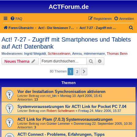
ACTForum.de
FAQ
Registrieren
Anmelden
S
Foren-Übersicht
Act! - Die Versionen 7.x bis 27.x
Act! 7-27 - Zugriff mit Smart­phones und Tablets auf Act! Datenbank
u
Act! 7-27 - Zugriff mit Smart­phones und Tablets
c
auf Act! Datenbank
h
Moderatoren:
Ingrid Weigoldt
,
Schlesselmann
,
Amrou
,
mtimmermann
,
Thomas Benn
e
Suche
Erweiterte Suche
Neues Thema
1
2
Nächste
80 Themen
Themen
Vor der Installation Synchronisation aktivieren
Letzter Beitrag von
rct_bln
«
Montag 10. April 2006, 15:41
Antworten:
13
Systemvoraussetzungen für ACT! Link for Pocket PC 7.04
Letzter Beitrag von
Robert Schellmann
«
Freitag 24. März 2006, 15:37
ACT Link for Plam (7.0.3) Systemvoraussetzungen
Letzter Beitrag von
Günter Lemmer
«
Donnerstag 22. September 2005, 10:30
Antworten:
3
ACT! Connect - Probleme, Erfahrungen, Tipps