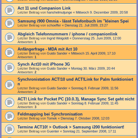
Act 11 und Companion Link
Letzter Beitrag von
hanshelmutjunge
«
Mittwoch 9. Dezember 2009, 20:58
Samsung i900 Omnia - lässt Telefonbuch im "kleinen Spei
Letzter Beitrag von
schoeffer
«
Dienstag 21. Juli 2009, 23:27
Abgleich Telefonnummern / iphone / companionlink
Letzter Beitrag von
Ingrid Weigoldt
«
Donnerstag 25. Juni 2009, 12:00
Antworten:
1
Anfängerfrage - MDA mit Act 10
Letzter Beitrag von
Guido Sander
«
Mittwoch 15. April 2009, 17:10
Antworten:
1
Synch Act10 mit iPhone 3G
Letzter Beitrag von
Guido Sander
«
Montag 30. März 2009, 20:44
Antworten:
2
Synchronistation ACT!10 und ACT!Link for Palm funktioniert
n
Letzter Beitrag von
Guido Sander
«
Sonntag 8. Februar 2009, 11:56
Antworten:
2
ACT! Link for Pocket PC (10.0.3), Manage Sync Set geht nicht
Letzter Beitrag von
Guido Sander
«
Sonntag 8. Februar 2009, 11:45
Antworten:
3
Feldmapping bei Synchronisation
Letzter Beitrag von
Tomek
«
Dienstag 7. Oktober 2008, 12:03
Termine ACT10! > Outlook > Samsung i200 funktioniert!
Letzter Beitrag von
Guenter
«
Sonntag 21. September 2008, 17:11