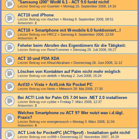
"Samsung i200" WinM 6.1 - ACT 9.0 funkt nicht!
Letzter Beitrag von
Guenter
«
Montag 15. September 2008, 14:16
ACT10 und iPhone
Letzter Beitrag von
rbucher
«
Montag 8. September 2008, 08:51
Antworten:
2
ACT10 + Smartphone mit W-mobile 6.0 funktioniert...!
Letzter Beitrag von
HRCZ
«
Samstag 6. September 2008, 12:59
Antworten:
4
Feheler beim Abrufen des Eigentümers für die Tätigkeit:
Letzter Beitrag von
ReneTrommer
«
Dienstag 29. Juli 2008, 09:27
ACT 10 und PDA XDA
Letzter Beitrag von
KNud Abraham
«
Donnerstag 26. Juni 2008, 11:12
Löschen von Kontakten auf Palm nicht mehr möglich
Letzter Beitrag von
detlefk
«
Montag 2. Juni 2008, 15:24
Act!10 + Vista + Act!Link für Pocket PC
Letzter Beitrag von
Netto
«
Mittwoch 28. Mai 2008, 17:30
Bei ACT! Link for Palm OS 7.04 kein .NET 2.0 installieren
Letzter Beitrag von
cybbe
«
Freitag 7. März 2008, 12:37
Antworten:
3
Welches Smartphone zu ACT 9? Wer nutzt was i.d.tägl.
Praxis?
Letzter Beitrag von
energiereusch
«
Montag 3. März 2008, 11:04
Antworten:
4
ACT Link for PocketPC (ACT9prof) - Installation geht nicht!
Letzter Beitrag von
vc999
«
Donnerstag 22. November 2007, 16:29