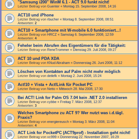
"Samsung i200" WinM 6.1 - ACT 9.0 funkt nicht!
Letzter Beitrag von
Guenter
«
Montag 15. September 2008, 14:16
ACT10 und iPhone
Letzter Beitrag von
rbucher
«
Montag 8. September 2008, 08:51
Antworten:
2
ACT10 + Smartphone mit W-mobile 6.0 funktioniert...!
Letzter Beitrag von
HRCZ
«
Samstag 6. September 2008, 12:59
Antworten:
4
Feheler beim Abrufen des Eigentümers für die Tätigkeit:
Letzter Beitrag von
ReneTrommer
«
Dienstag 29. Juli 2008, 09:27
ACT 10 und PDA XDA
Letzter Beitrag von
KNud Abraham
«
Donnerstag 26. Juni 2008, 11:12
Löschen von Kontakten auf Palm nicht mehr möglich
Letzter Beitrag von
detlefk
«
Montag 2. Juni 2008, 15:24
Act!10 + Vista + Act!Link für Pocket PC
Letzter Beitrag von
Netto
«
Mittwoch 28. Mai 2008, 17:30
Bei ACT! Link for Palm OS 7.04 kein .NET 2.0 installieren
Letzter Beitrag von
cybbe
«
Freitag 7. März 2008, 12:37
Antworten:
3
Welches Smartphone zu ACT 9? Wer nutzt was i.d.tägl.
Praxis?
Letzter Beitrag von
energiereusch
«
Montag 3. März 2008, 11:04
Antworten:
4
ACT Link for PocketPC (ACT9prof) - Installation geht nicht!
Letzter Beitrag von
vc999
«
Donnerstag 22. November 2007, 16:29