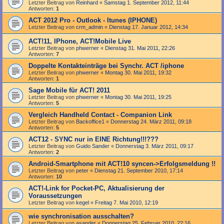
Letzter Beitrag von
Reinhard
«
Samstag 1. September 2012, 11:44
Antworten:
1
ACT 2012 Pro - Outlook - Itunes (IPHONE)
Letzter Beitrag von
crm_admin
«
Dienstag 17. Januar 2012, 14:34
ACT!11, IPhone, ACT!Mobile Live
Letzter Beitrag von
phwerner
«
Dienstag 31. Mai 2011, 22:26
Antworten:
7
Doppelte Kontakteinträge bei Synchr. ACT /iphone
Letzter Beitrag von
phwerner
«
Montag 30. Mai 2011, 19:32
Antworten:
1
Sage Mobile für ACT! 2011
Letzter Beitrag von
phwerner
«
Montag 30. Mai 2011, 19:25
Antworten:
5
Vergleich Handheld Contact - Companion Link
Letzter Beitrag von
Backoffice1
«
Donnerstag 24. März 2011, 09:18
Antworten:
5
ACT12 - SYNC nur in EINE Richtung!!!???
Letzter Beitrag von
Guido Sander
«
Donnerstag 3. März 2011, 09:17
Antworten:
2
Android-Smartphone mit ACT!10 syncen->Erfolgsmeldung !!
Letzter Beitrag von
peter
«
Dienstag 21. September 2010, 17:14
Antworten:
10
ACT!-Link for Pocket-PC, Aktualisierung der
Voraussetzungen
Letzter Beitrag von
kegel
«
Freitag 7. Mai 2010, 12:19
wie synchronisation ausschalten?
Letzter Beitrag von
asander
«
Donnerstag 25. Februar 2010, 22:16