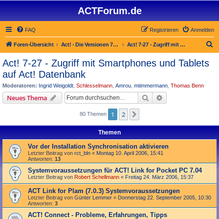
ACTForum.de
FAQ
Registrieren
Anmelden
S
Foren-Übersicht
Act! - Die Versionen 7.x bis 27.x
Act! 7-27 - Zugriff mit Smart­phones und Tablets auf Act! Datenbank
u
Act! 7-27 - Zugriff mit Smart­phones und Tablets
c
auf Act! Datenbank
h
Moderatoren:
Ingrid Weigoldt
,
Schlesselmann
,
Amrou
,
mtimmermann
,
Thomas Benn
e
Suche
Erweiterte Suche
Neues Thema
1
2
Nächste
80 Themen
Themen
Vor der Installation Synchronisation aktivieren
Letzter Beitrag von
rct_bln
«
Montag 10. April 2006, 15:41
Antworten:
13
Systemvoraussetzungen für ACT! Link for Pocket PC 7.04
Letzter Beitrag von
Robert Schellmann
«
Freitag 24. März 2006, 15:37
ACT Link for Plam (7.0.3) Systemvoraussetzungen
Letzter Beitrag von
Günter Lemmer
«
Donnerstag 22. September 2005, 10:30
Antworten:
3
ACT! Connect - Probleme, Erfahrungen, Tipps