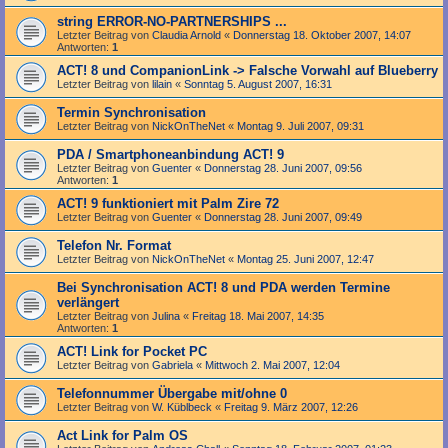
string ERROR-NO-PARTNERSHIPS ...
Letzter Beitrag von
Claudia Arnold
«
Donnerstag 18. Oktober 2007, 14:07
Antworten:
1
ACT! 8 und CompanionLink -> Falsche Vorwahl auf Blueberry
Letzter Beitrag von
lilain
«
Sonntag 5. August 2007, 16:31
Termin Synchronisation
Letzter Beitrag von
NickOnTheNet
«
Montag 9. Juli 2007, 09:31
PDA / Smartphoneanbindung ACT! 9
Letzter Beitrag von
Guenter
«
Donnerstag 28. Juni 2007, 09:56
Antworten:
1
ACT! 9 funktioniert mit Palm Zire 72
Letzter Beitrag von
Guenter
«
Donnerstag 28. Juni 2007, 09:49
Telefon Nr. Format
Letzter Beitrag von
NickOnTheNet
«
Montag 25. Juni 2007, 12:47
Bei Synchronisation ACT! 8 und PDA werden Termine
verlängert
Letzter Beitrag von
Julina
«
Freitag 18. Mai 2007, 14:35
Antworten:
1
ACT! Link for Pocket PC
Letzter Beitrag von
Gabriela
«
Mittwoch 2. Mai 2007, 12:04
Telefonnummer Übergabe mit/ohne 0
Letzter Beitrag von
W. Küblbeck
«
Freitag 9. März 2007, 12:26
Act Link for Palm OS