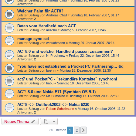
Letzter Beitrag von
Andreas Chall
«
Sonntag 18. Februar 2007, 01:23
Antworten:
1
Welcher Palm für ACT8?
Letzter Beitrag von
Andreas Chall
«
Sonntag 18. Februar 2007, 01:17
Antworten:
2
Daten vom Handheld nach ACT
Letzter Beitrag von
mischu
«
Montag 5. Februar 2007, 11:46
manage sync set
Letzter Beitrag von
wteuchmann
«
Montag 29. Januar 2007, 20:14
ACT8.0 und welcher Handheld passen zusammen?
Letzter Beitrag von
N. Prochnow
«
Freitag 22. Dezember 2006, 15:46
Antworten:
2
"You have not established a Pocket PC Partnership... &q
Letzter Beitrag von
boehm
«
Montag 18. Dezember 2006, 12:30
act7 und PocketPC - "sekundäre Kontakte" synchroni
Letzter Beitrag von
habu
«
Sonntag 10. Dezember 2006, 13:46
ACT! 8.0 und Nokia E71 (Symbian OS 9.1)
Letzter Beitrag von
Mr-Sunshine
«
Dienstag 17. Oktober 2006, 22:59
ACT8 <-> Outllook2003 <-> Nokia 6230
Letzter Beitrag von
Robert Schellmann
«
Montag 16. Oktober 2006, 11:22
Antworten:
2
Neues Thema
1
2
Nächste
80 Themen