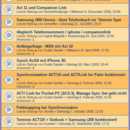
Act 11 und Companion Link
Letzter Beitrag von
hanshelmutjunge
«
Mittwoch 9. Dezember 2009, 20:58
Samsung i900 Omnia - lässt Telefonbuch im "kleinen Spei
Letzter Beitrag von
schoeffer
«
Dienstag 21. Juli 2009, 23:27
Abgleich Telefonnummern / iphone / companionlink
Letzter Beitrag von
Ingrid Weigoldt
«
Donnerstag 25. Juni 2009, 12:00
Antworten:
1
Anfängerfrage - MDA mit Act 10
Letzter Beitrag von
Guido Sander
«
Mittwoch 15. April 2009, 17:10
Antworten:
1
Synch Act10 mit iPhone 3G
Letzter Beitrag von
Guido Sander
«
Montag 30. März 2009, 20:44
Antworten:
2
Synchronistation ACT!10 und ACT!Link for Palm funktioniert
n
Letzter Beitrag von
Guido Sander
«
Sonntag 8. Februar 2009, 11:56
Antworten:
2
ACT! Link for Pocket PC (10.0.3), Manage Sync Set geht nicht
Letzter Beitrag von
Guido Sander
«
Sonntag 8. Februar 2009, 11:45
Antworten:
3
Feldmapping bei Synchronisation
Letzter Beitrag von
Tomek
«
Dienstag 7. Oktober 2008, 12:03
Termine ACT10! > Outlook > Samsung i200 funktioniert!
Letzter Beitrag von
Guenter
«
Sonntag 21. September 2008, 17:11