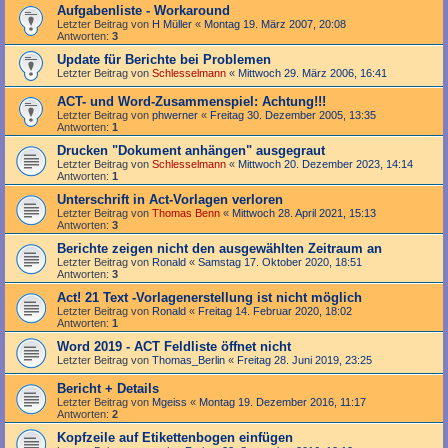
Aufgabenliste - Workaround
Letzter Beitrag von
H Müller
«
Montag 19. März 2007, 20:08
Antworten:
3
Update für Berichte bei Problemen
Letzter Beitrag von
Schlesselmann
«
Mittwoch 29. März 2006, 16:41
ACT- und Word-Zusammenspiel: Achtung!!!
Letzter Beitrag von
phwerner
«
Freitag 30. Dezember 2005, 13:35
Antworten:
1
Drucken "Dokument anhängen" ausgegraut
Letzter Beitrag von
Schlesselmann
«
Mittwoch 20. Dezember 2023, 14:14
Antworten:
1
Unterschrift in Act-Vorlagen verloren
Letzter Beitrag von
Thomas Benn
«
Mittwoch 28. April 2021, 15:13
Antworten:
3
Berichte zeigen nicht den ausgewählten Zeitraum an
Letzter Beitrag von
Ronald
«
Samstag 17. Oktober 2020, 18:51
Antworten:
3
Act! 21 Text -Vorlagenerstellung ist nicht möglich
Letzter Beitrag von
Ronald
«
Freitag 14. Februar 2020, 18:02
Antworten:
1
Word 2019 - ACT Feldliste öffnet nicht
Letzter Beitrag von
Thomas_Berlin
«
Freitag 28. Juni 2019, 23:25
Bericht + Details
Letzter Beitrag von
Mgeiss
«
Montag 19. Dezember 2016, 11:17
Antworten:
2
Kopfzeile auf Etikettenbogen einfügen