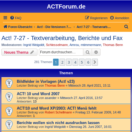
ACTForum.de
FAQ
Registrieren
Anmelden
S
Foren-Übersicht
Act! - Die Versionen 7.x bis 27.x
Act! 7-27 - Text­­ver­arbei­tung, Berichte und Fax
u
Act! 7-27 - Text­­ver­arbei­tung, Berichte und Fax
c
Moderatoren:
Ingrid Weigoldt
,
Schlesselmann
,
Amrou
,
mtimmermann
,
Thomas Benn
h
Suche
Erweiterte Suche
Neues Thema
e
1
2
3
4
5
6
Nächste
281 Themen
Themen
Bildfelder in Vorlagen (Act! v23)
Letzter Beitrag von
Thomas Benn
«
Mittwoch 28. April 2021, 15:11
ACT! 10 und Word 2007
Letzter Beitrag von
asander
«
Mittwoch 27. April 2016, 13:57
Antworten:
13
ACT!10 und Word XP/2003: ACT! Menü fehlt
Letzter Beitrag von
Robert Schellmann
«
Freitag 13. Februar 2009, 14:48
Antworten:
1
Berichte wollen sich nicht ausdrucken lassen
Letzter Beitrag von
Ingrid Weigoldt
«
Dienstag 26. Juni 2007, 16:01