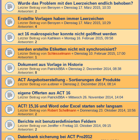
Wurde das Problem mit den Leerzeichen endlich behoben?
Letzter Beitrag von
Beroyen
«
Dienstag 17. März 2015, 10:33
Antworten:
2
Erstellte Vorlagen haben immer Leerzeichen
Letzter Beitrag von
Beroyen
«
Dienstag 17. März 2015, 10:29
Antworten:
4
act 16 makrospeicher konnte nicht geöffnet werden
Letzter Beitrag von
Kathleen
«
Montag 16. Februar 2015, 09:58
Antworten:
2
werden erstellte Etiketten nicht mit synchronisiert?
Letzter Beitrag von
Schlesselmann
«
Dienstag 10. Februar 2015, 17:00
Antworten:
1
Dokument aus Vorlage in Historie
Letzter Beitrag von
PatrickBBA
«
Dienstag 2. Dezember 2014, 08:38
Antworten:
8
ACT Angebotserstellung - Sortierungen der Produkte
Letzter Beitrag von
a.ebner
«
Dienstag 2. Dezember 2014, 08:14
eigene Offerten aus ACT 16
Letzter Beitrag von
PatrickBBA
«
Mittwoch 26. November 2014, 14:04
ACT! 15,16 und Word oder Excel starten sehr langsam
Letzter Beitrag von
Robert Schellmann
«
Donnerstag 23. Oktober 2014, 10:56
Antworten:
2
Berichte mit benutzerdefinierten Feldern
Letzter Beitrag von
Jeniffer
«
Freitag 10. Oktober 2014, 09:15
Antworten:
2
Datenbank sicherung bei ACT Pro2012