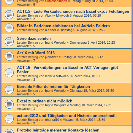
Letzter Beitrag von
Schlesselmann
«
Freitag 8. August 2014, 16:54
Antworten:
5
ACT!15 - Liste Verkaufschancen nach Excel exp. / Feldlängen
Letzter Beitrag von
Akoh
«
Mittwoch 6. August 2014, 08:29
Antworten:
2
Bilder in Berichten einblenden bei Ja/Nein Feldern
Letzter Beitrag von
a.ebner
«
Dienstag 5. August 2014, 21:56
Serienfaxe senden
Letzter Beitrag von
Ingrid Weigoldt
«
Donnerstag 3. April 2014, 10:23
Antworten:
5
Act16 mit Word 2013
Letzter Beitrag von
jkalbitzer
«
Freitag 28. März 2014, 15:12
Antworten:
7
ACT 16 - Verknüpfungen zu Excel in ACT Vorlagen gibt
Fehler
Letzter Beitrag von
lseidl
«
Mittwoch 26. März 2014, 01:21
Antworten:
3
Berichte Filter definieren für Tätigkeiten
Letzter Beitrag von
Ingrid Weigoldt
«
Dienstag 18. März 2014, 08:50
Antworten:
5
Excel zuordnen nicht möglich
Letzter Beitrag von
Ingrid Weigoldt
«
Montag 10. März 2014, 17:31
Antworten:
1
act pro2012 und Tätigkeiten und Historie unterschiedl.
Letzter Beitrag von
chantal10
«
Mittwoch 5. März 2014, 15:39
Antworten:
2
Protokolleinträge mehrerer Kontakte löschen