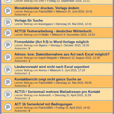
Letzter Beitrag von
zmh
«
Freitag 23. September 2016, 12:12
Monatskalender drucken, Vorlage ändern
Letzter Beitrag von
PatrickBBA
«
Mittwoch 15. Juni 2016, 10:41
Antworten:
2
Vorlage für Suche
Letzter Beitrag von
leasinggast
«
Dienstag 24. Mai 2016, 12:41
ACT!16 Textverarbeitung - deutsches Wörterbuch.
Letzter Beitrag von
H Müller
«
Mittwoch 9. Dezember 2015, 10:53
Firmenfelder (Act 9.0) in Word-Vorlage möglich
Letzter Beitrag von
Mgeiss
«
Montag 5. Oktober 2015, 19:20
Antworten:
9
Adress- bzw. Datenübernahme aus Act nach Excel möglich?
Letzter Beitrag von
Ingrid Weigoldt
«
Mittwoch 12. August 2015, 12:39
Antworten:
3
Ländervorwahl wird nicht nach Excel exportiert
Letzter Beitrag von
Amrou
«
Mittwoch 3. Juni 2015, 17:24
Antworten:
1
Kontaktbericht zeigt nicht ganze Suche an
Letzter Beitrag von
PatrickBBA
«
Dienstag 12. Mai 2015, 09:55
Antworten:
8
ACT15 / Serienmail mehrere Mailadressen pro Kontakt
Letzter Beitrag von
AndreasK.
«
Dienstag 21. April 2015, 11:59
Antworten:
2
ACT 16 Serienbrief mit Bedingungen
Letzter Beitrag von
PatrickBBA
«
Freitag 10. April 2015, 14:42
Antworten:
8