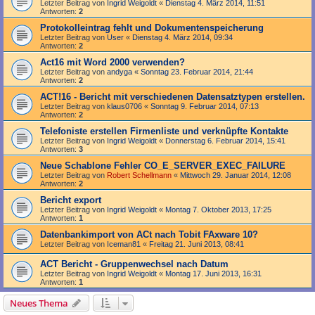
Letzter Beitrag von
Ingrid Weigoldt
«
Dienstag 4. März 2014, 11:51
Antworten:
2
Protokolleintrag fehlt und Dokumentenspeicherung
Letzter Beitrag von
User
«
Dienstag 4. März 2014, 09:34
Antworten:
2
Act16 mit Word 2000 verwenden?
Letzter Beitrag von
andyga
«
Sonntag 23. Februar 2014, 21:44
Antworten:
2
ACT!16 - Bericht mit verschiedenen Datensatztypen erstellen.
Letzter Beitrag von
klaus0706
«
Sonntag 9. Februar 2014, 07:13
Antworten:
2
Telefoniste erstellen Firmenliste und verknüpfte Kontakte
Letzter Beitrag von
Ingrid Weigoldt
«
Donnerstag 6. Februar 2014, 15:41
Antworten:
3
Neue Schablone Fehler CO_E_SERVER_EXEC_FAILURE
Letzter Beitrag von
Robert Schellmann
«
Mittwoch 29. Januar 2014, 12:08
Antworten:
2
Bericht export
Letzter Beitrag von
Ingrid Weigoldt
«
Montag 7. Oktober 2013, 17:25
Antworten:
1
Datenbankimport von ACt nach Tobit FAxware 10?
Letzter Beitrag von
Iceman81
«
Freitag 21. Juni 2013, 08:41
ACT Bericht - Gruppenwechsel nach Datum
Letzter Beitrag von
Ingrid Weigoldt
«
Montag 17. Juni 2013, 16:31
Antworten:
1
Neues Thema