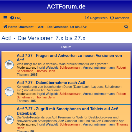
ACTForum.de
FAQ
Registrieren
Anmelden
S
Foren-Übersicht
Act! - Die Versionen 7.x bis 27.x
u
Act! - Die Versionen 7.x bis 27.x
c
Forum
h
e
Act! 7-27 - Fragen und Antworten zu neuen Versionen von
Act!
Was bringt die neue Version? Was braucht man für ein System?
Moderatoren:
Ingrid Weigoldt
,
Schlesselmann
,
Amrou
,
mtimmermann
,
Robert
Schellmann
,
Thomas Benn
Themen:
1065
Act! 7-27 - Datenübernahme nach Act!
Konvertierung von bestehenden Daten (Datenbank, Layouts, Schablonen,
etc.) von älteren Act! Versionen
Moderatoren:
Ingrid Weigoldt
,
Schlesselmann
,
Amrou
,
mtimmermann
,
Robert
Schellmann
,
Thomas Benn
Themen:
195
Act! 7-27 - Zugriff mit Smart­phones und Tablets auf Act!
Datenbank
Die Web-Frontends von Act! Premium for Web für Desktop­browser und
Browsern von Smart­phones, Act! Connect Link und die Act! Companion App
Moderatoren:
Ingrid Weigoldt
,
Schlesselmann
,
Amrou
,
mtimmermann
,
Thomas
Benn
Themen:
80