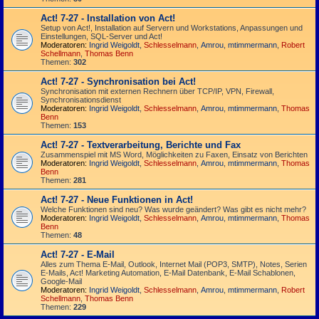
Act! 7-27 - Installation von Act!
Setup von Act!, Installation auf Servern und Workstations, Anpassungen und
Einstellungen, SQL-Server und Act!
Moderatoren:
Ingrid Weigoldt
,
Schlesselmann
,
Amrou
,
mtimmermann
,
Robert
Schellmann
,
Thomas Benn
Themen:
302
Act! 7-27 - Synchronisation bei Act!
Synchro­nisation mit externen Rechnern über TCP/IP, VPN, Firewall,
Synchroni­sations­dienst
Moderatoren:
Ingrid Weigoldt
,
Schlesselmann
,
Amrou
,
mtimmermann
,
Thomas
Benn
Themen:
153
Act! 7-27 - Text­­ver­arbei­tung, Berichte und Fax
Zusammenspiel mit MS Word, Möglichkeiten zu Faxen, Einsatz von Berichten
Moderatoren:
Ingrid Weigoldt
,
Schlesselmann
,
Amrou
,
mtimmermann
,
Thomas
Benn
Themen:
281
Act! 7-27 - Neue Funktionen in Act!
Welche Funktionen sind neu? Was wurde geändert? Was gibt es nicht mehr?
Moderatoren:
Ingrid Weigoldt
,
Schlesselmann
,
Amrou
,
mtimmermann
,
Thomas
Benn
Themen:
48
Act! 7-27 - E-Mail
Alles zum Thema E-Mail, Outlook, Internet Mail (POP3, SMTP), Notes, Serien
E-Mails, Act! Marketing Automation, E-Mail Datenbank, E-Mail Schablonen,
Google-Mail
Moderatoren:
Ingrid Weigoldt
,
Schlesselmann
,
Amrou
,
mtimmermann
,
Robert
Schellmann
,
Thomas Benn
Themen:
229