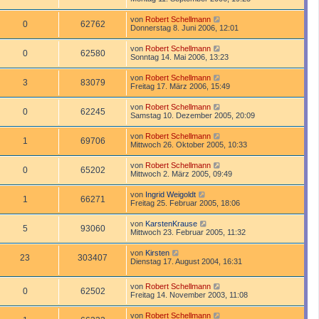
von
Robert Schellmann
0
62762
Donnerstag 8. Juni 2006, 12:01
von
Robert Schellmann
0
62580
Sonntag 14. Mai 2006, 13:23
von
Robert Schellmann
3
83079
Freitag 17. März 2006, 15:49
von
Robert Schellmann
0
62245
Samstag 10. Dezember 2005, 20:09
von
Robert Schellmann
1
69706
Mittwoch 26. Oktober 2005, 10:33
von
Robert Schellmann
0
65202
Mittwoch 2. März 2005, 09:49
von
Ingrid Weigoldt
1
66271
Freitag 25. Februar 2005, 18:06
von
KarstenKrause
5
93060
Mittwoch 23. Februar 2005, 11:32
von
Kirsten
23
303407
Dienstag 17. August 2004, 16:31
von
Robert Schellmann
0
62502
Freitag 14. November 2003, 11:08
von
Robert Schellmann