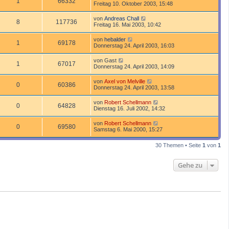
1
66332
Freitag 10. Oktober 2003, 15:48
von
Andreas Chall
8
117736
Freitag 16. Mai 2003, 10:42
von
hebalder
1
69178
Donnerstag 24. April 2003, 16:03
von
Gast
1
67017
Donnerstag 24. April 2003, 14:09
von
Axel von Melville
0
60386
Donnerstag 24. April 2003, 13:58
von
Robert Schellmann
0
64828
Dienstag 16. Juli 2002, 14:32
von
Robert Schellmann
0
69580
Samstag 6. Mai 2000, 15:27
30 Themen • Seite
1
von
1
Gehe zu