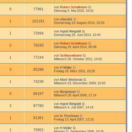
von
Robert Schellmann
0
77961
Dienstag 5. Mai 2020, 16:01
von
sfassbi1
1
101191
Donnerstag 14. August 2014, 10:33
von
Ingrid Weigoldt
1
72994
Donnerstag 26. Juni 2014, 13:44
von
Robert Schellmann
2
79245
Dienstag 29. April 2014, 09:38
von
Schlesselmann
1
77244
Mittwoch 26. Oktober 2011, 14:02
von
H Müller
3
85288
Freitag 18. März 2011, 18:25
von
Mark Werbonat
1
74238
Mittwoch 23. Dezember 2009, 10:55
von
Bergmeyer
0
66187
Mittwoch 29. April 2009, 17:14
von
Ingrid Weigoldt
3
87780
Mittwoch 4. Juli 2007, 14:16
von
N. Prochnow
1
81361
Freitag 13. April 2007, 12:15
von
H Müller
1
70952
Montag 11. September 2006, 19:25