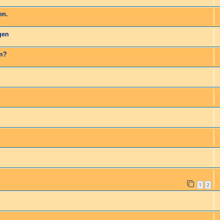
en.
gen
um?
1
2