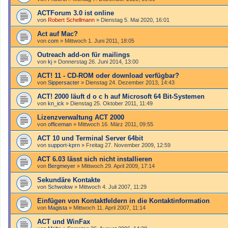
ACTForum 3.0 ist online
von
Robert Schellmann
»
Dienstag 5. Mai 2020, 16:01
Act auf Mac?
von
com
»
Mittwoch 1. Juni 2011, 18:05
Outreach add-on für mailings
von
kj
»
Donnerstag 26. Juni 2014, 13:00
ACT! 11 - CD-ROM oder download verfügbar?
von
Sippersacter
»
Dienstag 24. Dezember 2013, 14:43
ACT! 2000 läuft d o c h auf Microsoft 64 Bit-Systemen
von
kn_ick
»
Dienstag 25. Oktober 2011, 11:49
Lizenzverwaltung ACT 2000
von
officeman
»
Mittwoch 16. März 2011, 09:55
ACT 10 und Terminal Server 64bit
von
support-kprn
»
Freitag 27. November 2009, 12:59
ACT 6.03 lässt sich nicht installieren
von
Bergmeyer
»
Mittwoch 29. April 2009, 17:14
Sekundäre Kontakte
von
Schwolow
»
Mittwoch 4. Juli 2007, 11:29
Einfügen von Kontaktfeldern in die Kontaktinformation
von
Magista
»
Mittwoch 11. April 2007, 11:14
ACT und WinFax