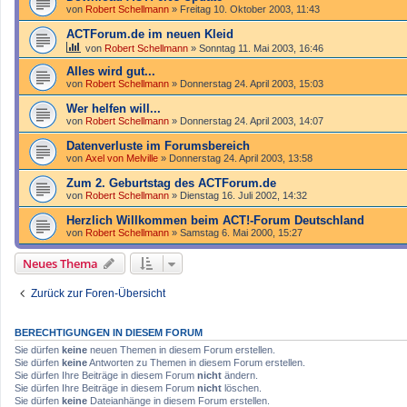
von
Robert Schellmann
»
Freitag 10. Oktober 2003, 11:43
ACTForum.de im neuen Kleid
von
Robert Schellmann
»
Sonntag 11. Mai 2003, 16:46
Alles wird gut...
von
Robert Schellmann
»
Donnerstag 24. April 2003, 15:03
Wer helfen will...
von
Robert Schellmann
»
Donnerstag 24. April 2003, 14:07
Datenverluste im Forumsbereich
von
Axel von Melville
»
Donnerstag 24. April 2003, 13:58
Zum 2. Geburtstag des ACTForum.de
von
Robert Schellmann
»
Dienstag 16. Juli 2002, 14:32
Herzlich Willkommen beim ACT!-Forum Deutschland
von
Robert Schellmann
»
Samstag 6. Mai 2000, 15:27
Neues Thema
Zurück zur Foren-Übersicht
BERECHTIGUNGEN IN DIESEM FORUM
Sie dürfen
keine
neuen Themen in diesem Forum erstellen.
Sie dürfen
keine
Antworten zu Themen in diesem Forum erstellen.
Sie dürfen Ihre Beiträge in diesem Forum
nicht
ändern.
Sie dürfen Ihre Beiträge in diesem Forum
nicht
löschen.
Sie dürfen
keine
Dateianhänge in diesem Forum erstellen.