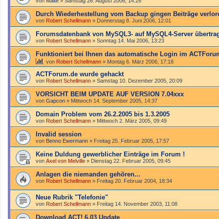
von
Malte
»
Samstag 26. August 2006, 14:28
Durch Wiederhestellung vom Backup gingen Beiträge verlor
von
Robert Schellmann
»
Donnerstag 8. Juni 2006, 12:01
Forumsdatenbank von MySQL3- auf MySQL4-Server übertra
von
Robert Schellmann
»
Sonntag 14. Mai 2006, 13:23
Funktioniert bei Ihnen das automatische Login im ACTFor
von
Robert Schellmann
»
Montag 6. März 2006, 17:18
ACTForum.de wurde gehackt
von
Robert Schellmann
»
Samstag 10. Dezember 2005, 20:09
VORSICHT BEIM UPDATE AUF VERSION 7.04xxx
von
Gapcon
»
Mittwoch 14. September 2005, 14:37
Domain Problem vom 26.2.2005 bis 1.3.2005
von
Robert Schellmann
»
Mittwoch 2. März 2005, 09:49
Invalid session
von
Benno Ewermann
»
Freitag 25. Februar 2005, 17:57
Keine Duldung gewerblicher Einträge im Forum !
von
Axel von Melville
»
Dienstag 22. Februar 2005, 09:45
Anlagen die niemanden gehören...
von
Robert Schellmann
»
Freitag 20. Februar 2004, 18:34
Neue Rubrik "Telefonie"
von
Robert Schellmann
»
Freitag 14. November 2003, 11:08
Download ACT! 6.03 Update