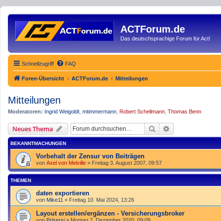
ACTForum.de
Das deutschsprachige Forum für Act!
Schnellzugriff
FAQ
Foren-Übersicht
ACTForum.de
Mitteilungen
Mitteilungen
Moderatoren:
Ingrid Weigoldt
,
mtimmermann
,
Robert Schellmann
,
Thomas Benn
Suche
Erweiterte Such
Neues Thema
BEKANNTMACHUNGEN
Vorbehalt der Zensur von Beiträgen
von
Axel von Melville
»
Freitag 3. August 2007, 09:57
THEMEN
daten exportieren
von
Mike11
»
Freitag 10. Mai 2024, 13:26
Layout erstellen/ergänzen - Versicherungsbroker
von
Prisersi
»
Montag 7. Dezember 2020, 09:09