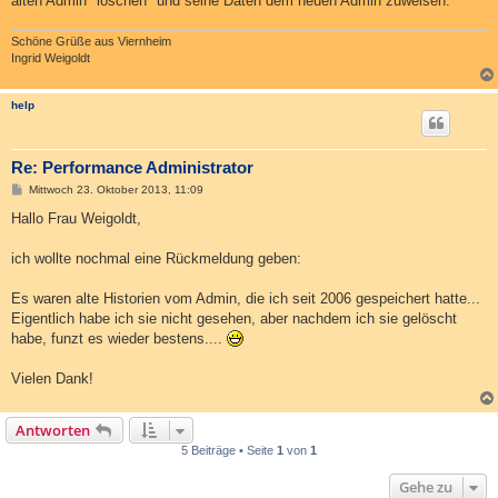
alten Admin "löschen" und seine Daten dem neuen Admin zuweisen.
Schöne Grüße aus Viernheim
Ingrid Weigoldt
help
Re: Performance Administrator
B
Mittwoch 23. Oktober 2013, 11:09
e
i
Hallo Frau Weigoldt,
t
r
a
ich wollte nochmal eine Rückmeldung geben:
g
Es waren alte Historien vom Admin, die ich seit 2006 gespeichert hatte...
Eigentlich habe ich sie nicht gesehen, aber nachdem ich sie gelöscht
habe, funzt es wieder bestens....
Vielen Dank!
Antworten
5 Beiträge • Seite
1
von
1
Gehe zu