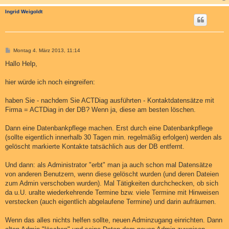
Ingrid Weigoldt
B
Montag 4. März 2013, 11:14
e
i
Hallo Help,
t
r
a
hier würde ich noch eingreifen:
g
haben Sie - nachdem Sie ACTDiag ausführten - Kontaktdatensätze mit
Firma = ACTDiag in der DB? Wenn ja, diese am besten löschen.
Dann eine Datenbankpflege machen. Erst durch eine Datenbankpflege
(sollte eigentlich innerhalb 30 Tagen min. regelmäßig erfolgen) werden als
gelöscht markierte Kontakte tatsächlich aus der DB entfernt.
Und dann: als Administrator "erbt" man ja auch schon mal Datensätze
von anderen Benutzern, wenn diese gelöscht wurden (und deren Dateien
zum Admin verschoben wurden). Mal Tätigkeiten durchchecken, ob sich
da u.U. uralte wiederkehrende Termine bzw. viele Termine mit Hinweisen
verstecken (auch eigentlich abgelaufene Termine) und darin aufräumen.
Wenn das alles nichts helfen sollte, neuen Adminzugang einrichten. Dann