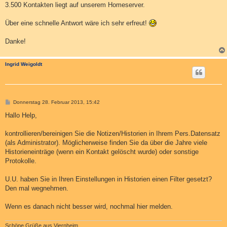
3.500 Kontakten liegt auf unserem Homeserver.
Über eine schnelle Antwort wäre ich sehr erfreut!
Danke!
Ingrid Weigoldt
B
Donnerstag 28. Februar 2013, 15:42
e
i
Hallo Help,
t
r
a
kontrollieren/bereinigen Sie die Notizen/Historien in Ihrem Pers.Datensatz
g
(als Administrator). Möglicherweise finden Sie da über die Jahre viele
Historieneinträge (wenn ein Kontakt gelöscht wurde) oder sonstige
Protokolle.
U.U. haben Sie in Ihren Einstellungen in Historien einen Filter gesetzt?
Den mal wegnehmen.
Wenn es danach nicht besser wird, nochmal hier melden.
Schöne Grüße aus Viernheim