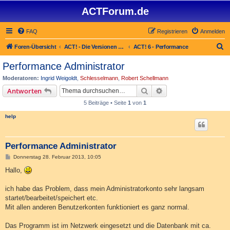
ACTForum.de
FAQ
Registrieren
Anmelden
S
Foren-Übersicht
ACT! - Die Versionen 2.x bis 6.x (auch ACT! 2000)
ACT! 6 - Performance
u
Performance Administrator
c
Moderatoren:
Ingrid Weigoldt
,
Schlesselmann
,
Robert Schellmann
h
Suche
Erweiterte Suche
Antworten
e
5 Beiträge • Seite
1
von
1
help
Performance Administrator
B
Donnerstag 28. Februar 2013, 10:05
e
i
Hallo,
t
r
a
ich habe das Problem, dass mein Administratorkonto sehr langsam
g
startet/bearbeitet/speichert etc.
Mit allen anderen Benutzerkonten funktioniert es ganz normal.
Das Programm ist im Netzwerk eingesetzt und die Datenbank mit ca.