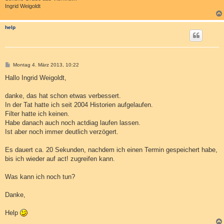
Ingrid Weigoldt
help
B
Montag 4. März 2013, 10:22
e
i
Hallo Ingrid Weigoldt,
t
r
a
danke, das hat schon etwas verbessert.
g
In der Tat hatte ich seit 2004 Historien aufgelaufen.
Filter hatte ich keinen.
Habe danach auch noch actdiag laufen lassen.
Ist aber noch immer deutlich verzögert.
Es dauert ca. 20 Sekunden, nachdem ich einen Termin gespeichert habe,
bis ich wieder auf act! zugreifen kann.
Was kann ich noch tun?
Danke,
Help